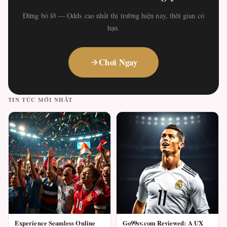
Đừng bỏ lỡ — Odds cao nhất thị trường hiện nay, thời gian có
hạn.
Chơi Ngay
TIN TỨC MỚI NHẤT
Experience Seamless Online
Go99sv.com Reviewed: A UX