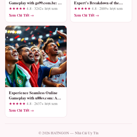
Gameplay with go99.com.bz: An
Expert’s Breakdown of the
Honest UX Evaluation
Seamless Gaming Experience
★★★★★
4.8 · 3242+ lượt xem
★★★★★
4.8 · 2889+ lượt xem
Xem Chi Tiết →
Xem Chi Tiết →
Experience Seamless Online
Gameplay with u88sv.com: A
UX Touchpoint Review
★★★★★
4.8 · 2637+ lượt xem
Xem Chi Tiết →
© 2026 HATNGON — Nhà Cái Uy Tín