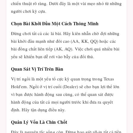
chiến thuật rõ ràng. Dưới đây là một vài mẹo nhỏ từ những
người chơi kỳ cựu.
Chọn Bài Khởi Đầu Một Cách Thông Minh
Đừng chơi tất cả các lá bài. Hãy kiên nhẫn chờ đợi những
bài khởi đầu mạnh như đôi cao (AA, KK, QQ) hoặc các
bài đồng chất liên tiếp (AK, AQ). Việc chơi quá nhiều bài
yếu sẽ khiến bạn dễ rơi vào bẫy của đối thủ.
Quan Sát Vị Trí Trên Bàn
Vị trí ngồi là một yếu tố cực kỳ quan trọng trong Texas
Hold'em. Ngồi ở vị trí cuối (Dealer) sẽ cho bạn lợi thế lớn
vì bạn được hành động sau cùng, có thể quan sát được
hành động của tất cả mọi người trước khi đưa ra quyết
định. Hãy tận dụng điều này.
Quản Lý Vốn Là Chin Chốt
Đây là nguyên tắc sống còn. Đừng bao giờ all-in tất cả tiền