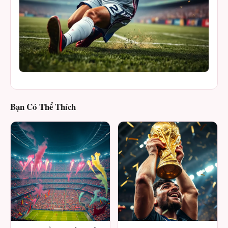
Bạn Có Thể Thích