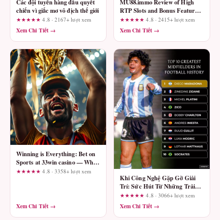
Các đội tuyển hàng đầu quyết
MU88.immo Review of High
chiến vì giấc mơ vô địch thế giới
RTP Slots and Bonus Features:
Separating Real Value from
★★★★★
4.8 · 2167+ lượt xem
★★★★★
4.8 · 2415+ lượt xem
Advertised Numbers
Xem Chi Tiết →
Xem Chi Tiết →
Winning is Everything: Bet on
Sports at 33win casino — What
I Actually Tell Friends Who
★★★★★
4.8 · 3358+ lượt xem
Khi Công Nghệ Gặp Gỡ Giải
Ask
Trí: Sức Hút Từ Những Trải
Nghiệm Trực Tuyến Mới
★★★★★
4.8 · 3066+ lượt xem
Xem Chi Tiết →
Xem Chi Tiết →