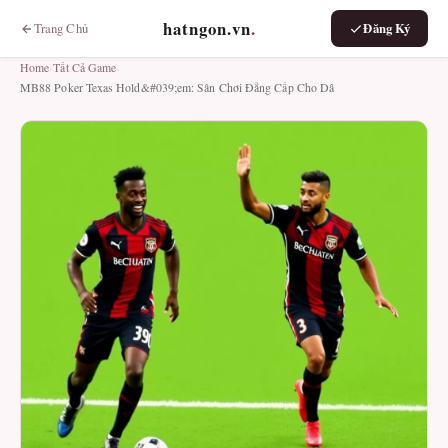
hatngon.vn
.
Trang Chủ
Đăng Ký
Home
›
Tất Cả Game
›
MB88 Poker Texas Hold&#039;em: Sân Chơi Đẳng Cấp Cho Dâ