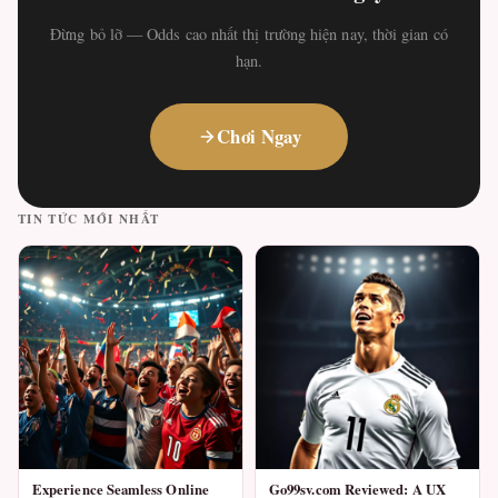
Đừng bỏ lỡ — Odds cao nhất thị trường hiện nay, thời gian có
hạn.
Chơi Ngay
TIN TỨC MỚI NHẤT
Experience Seamless Online
Go99sv.com Reviewed: A UX