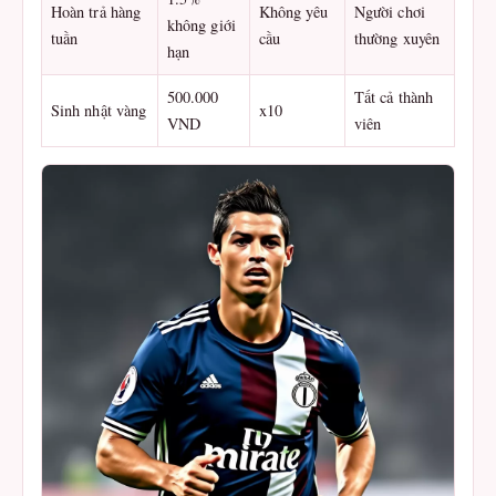
Hoàn trả hàng
Không yêu
Người chơi
không giới
tuần
cầu
thường xuyên
hạn
500.000
Tất cả thành
Sinh nhật vàng
x10
VND
viên