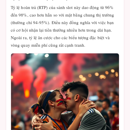
Tỷ lệ hoàn trả (RTP) của sảnh slot này dao động từ 96%
đến 98%, cao hơn hẳn so với mặt bằng chung thị trường
(thường chỉ 94-95%). Điều này đồng nghĩa với việc bạn
có cơ hội nhận lại tiền thưởng nhiều hơn trong dài hạn.
Ngoài ra, tỷ lệ ăn cược cho các biểu tượng đặc biệt và
vòng quay miễn phí cũng rất cạnh tranh.