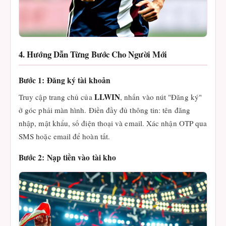
4. Hướng Dẫn Từng Bước Cho Người Mới
Bước 1: Đăng ký tài khoản
LLWIN
Truy cập trang chủ của
, nhấn vào nút "Đăng ký"
ở góc phải màn hình. Điền đầy đủ thông tin: tên đăng
nhập, mật khẩu, số điện thoại và email. Xác nhận OTP qua
SMS hoặc email để hoàn tất.
Bước 2: Nạp tiền vào tài kho