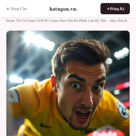
hatngon.vn
.
Trang Chủ
Đăng Ký
Home
›
Tất Cả Game
›
LLWIN Casino Slot Chủ Đề Phiêu Lưu Kỳ Thú – Sân Chơi Sl