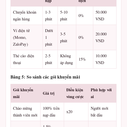
nạp
dịch
Chuyển khoản
1-3
5-10
50.000
0%
ngân hàng
phút
phút
VND
Ví điện tử
Dưới
3-5
20.000
(Momo,
1
0%
phút
VND
ZaloPay)
phút
Thẻ cào điện
2-5
Không
10.000
15%
thoại
phút
áp dụng
VND
Bảng 5: So sánh các gói khuyến mãi
Gói khuyến
Điều kiện
Phù hợp với
Giá trị
mãi
vòng cược
ai
Chào mừng
100% tiền
Người mới
x20
thành viên mới
nạp đầu
bắt đầu
1.5%