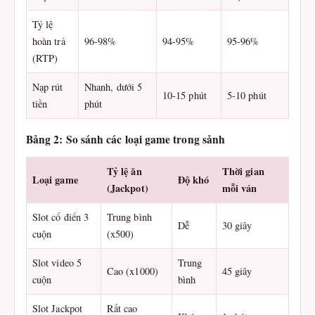
Tỷ lệ
hoàn trả
96-98%
94-95%
95-96%
(RTP)
Nạp rút
Nhanh, dưới 5
10-15 phút
5-10 phút
tiền
phút
Bảng 2: So sánh các loại game trong sảnh
Tỷ lệ ăn
Thời gian
Loại game
Độ khó
(Jackpot)
mỗi ván
Slot cổ điển 3
Trung bình
Dễ
30 giây
cuộn
(x500)
Slot video 5
Trung
Cao (x1000)
45 giây
cuộn
bình
Slot Jackpot
Rất cao