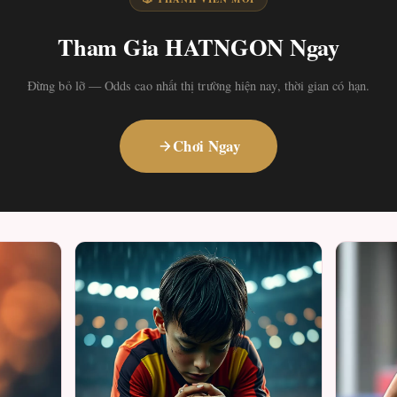
Tham Gia HATNGON Ngay
Đừng bỏ lỡ — Odds cao nhất thị trường hiện nay, thời gian có hạn.
Chơi Ngay