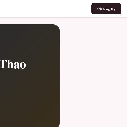
Đăng Ký
Thao