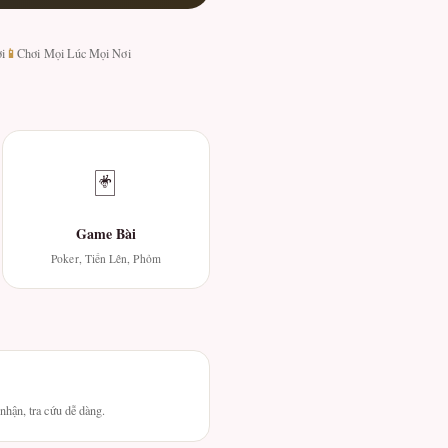
📱
i
Chơi Mọi Lúc Mọi Nơi
🃏
Game Bài
Poker, Tiến Lên, Phỏm
nhận, tra cứu dễ dàng.