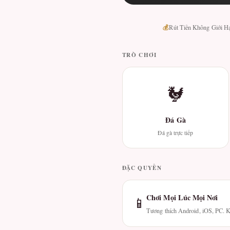
💰
Rút Tiền Không Giới H
TRÒ CHƠI
🐓
Đá Gà
Đá gà trực tiếp
ĐẶC QUYỀN
Chơi Mọi Lúc Mọi Nơi
📱
Tương thích Android, iOS, PC. Khô