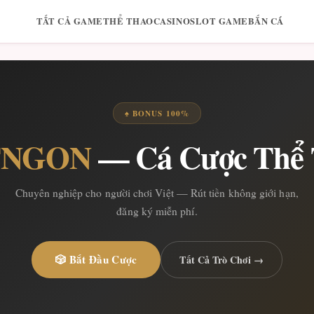
TẤT CẢ GAME
THỂ THAO
CASINO
SLOT GAME
BẮN CÁ
♠ BONUS 100%
TNGON
— Cá Cược Thể 
Chuyên nghiệp cho người chơi Việt — Rút tiền không giới hạn,
đăng ký miễn phí.
🎲 Bắt Đầu Cược
Tất Cả Trò Chơi →