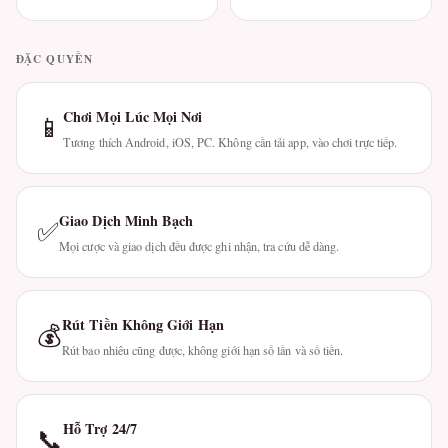
ĐẶC QUYỀN
Chơi Mọi Lúc Mọi Nơi
📱
Tương thích Android, iOS, PC. Không cần tải app, vào chơi trực tiếp.
Giao Dịch Minh Bạch
✅
Mọi cược và giao dịch đều được ghi nhận, tra cứu dễ dàng.
Rút Tiền Không Giới Hạn
💰
Rút bao nhiêu cũng được, không giới hạn số lần và số tiền.
Hỗ Trợ 24/7
📞