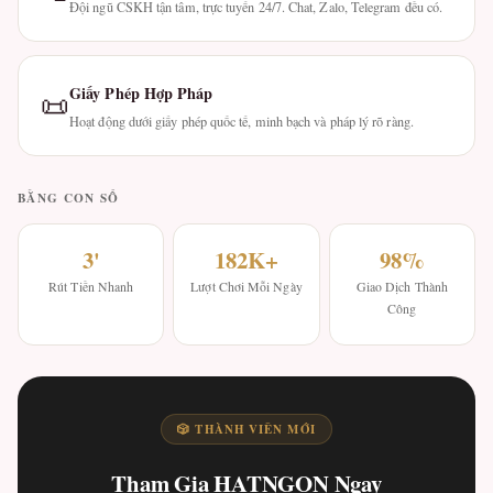
Đội ngũ CSKH tận tâm, trực tuyến 24/7. Chat, Zalo, Telegram đều có.
Giấy Phép Hợp Pháp
📜
Hoạt động dưới giấy phép quốc tế, minh bạch và pháp lý rõ ràng.
BẰNG CON SỐ
3'
182K+
98%
Rút Tiền Nhanh
Lượt Chơi Mỗi Ngày
Giao Dịch Thành
Công
🎲 THÀNH VIÊN MỚI
Tham Gia HATNGON Ngay