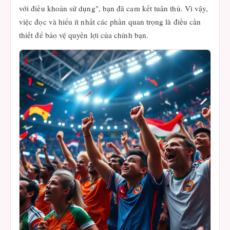
với điều khoản sử dụng", bạn đã cam kết tuân thủ. Vì vậy,
việc đọc và hiểu ít nhất các phần quan trọng là điều cần
thiết để bảo vệ quyền lợi của chính bạn.