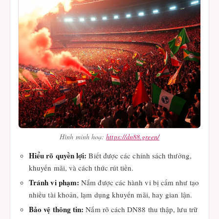
Hình minh hoạ:
https://dn88.green/
Hiểu rõ quyền lợi:
Biết được các chính sách thưởng,
khuyến mãi, và cách thức rút tiền.
Tránh vi phạm:
Nắm được các hành vi bị cấm như tạo
nhiều tài khoản, lạm dụng khuyến mãi, hay gian lận.
Bảo vệ thông tin:
Nắm rõ cách DN88 thu thập, lưu trữ