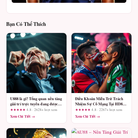
Bạn Có Thể Thích
U888 là gì? Tổng quan nền tảng
Điều Khoản Miễn Trừ Trách
giải trí trực tuyến đang được
Nhiệm Sự Cố Mạng Tại HD88:
quan tâm
Những Tiêu Chí Người Chơi
★★★★★
4.8 · 2628+ lượt xem
★★★★★
4.8 · 2267+ lượt xem
Cần Xác Minh
Xem Chi Tiết →
Xem Chi Tiết →