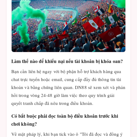
Làm thế nào để khiếu nại nếu tài khoản bị khóa oan?
Bạn cần liên hệ ngay với bộ phận hỗ trợ khách hàng qua
chat trực tuyến hoặc email, cung cấp đầy đủ thông tin tài
khoản và bằng chứng liên quan. DN88 sẽ xem xét và phản
hồi trong vòng 24-48 giờ làm việc theo quy trình giải
quyết tranh chấp đã nêu trong điều khoản.
Có bắt buộc phải đọc toàn bộ điều khoản trước khi
chơi không?
Về mặt pháp lý, khi bạn tick vào ô "Tôi đã đọc và đồng ý