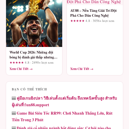
AU88 – Nền Tảng Giải Trí Đột
Phá Cho Dân Công Nghệ
★★★★★
4.8 · 3056+ lượt xem
World Cup 2026: Những đội
bóng bị đánh giá thấp nhưng
nguy hiểm cùng LUCK8
★★★★★
4.8 · 2490+ lượt xem
Xem Chi Tiết →
Xem Chi Tiết →
BẠN CÓ THỂ THÍCH
คู่มือเกมยิงปลา วิธีเล่นตั้งแต่เริ่มต้น ถึงเทคนิคขั้นสูง สำหรับ
🎰
ผู้เล่นที่ fun88.support
Game Bài Siêu Tốc RR99: Chơi Nhanh Thắng Lớn, Rút
🎰
Tiền Trong 3 Phút
Đánh giá cổ phiếu ngành bất động sản: Cơ hội nào cho
🎰