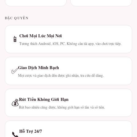
ĐẶC QUYỀN
Chơi Mọi Lúc Mọi Nơi
📱
Tương thích Android, iOS, PC. Không cần tải app, vào chơi trực tiếp.
Giao Dịch Minh Bạch
✅
Mọi cược và giao dịch đều được ghi nhận, tra cứu dễ dàng.
Rút Tiền Không Giới Hạn
💰
Rút bao nhiêu cũng được, không giới hạn số lần và số tiền.
Hỗ Trợ 24/7
📞