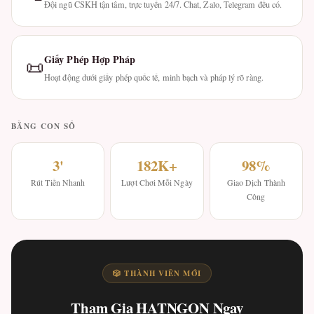
Đội ngũ CSKH tận tâm, trực tuyến 24/7. Chat, Zalo, Telegram đều có.
Giấy Phép Hợp Pháp
📜
Hoạt động dưới giấy phép quốc tế, minh bạch và pháp lý rõ ràng.
BẰNG CON SỐ
3'
182K+
98%
Rút Tiền Nhanh
Lượt Chơi Mỗi Ngày
Giao Dịch Thành
Công
🎲 THÀNH VIÊN MỚI
Tham Gia HATNGON Ngay