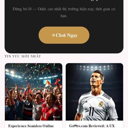
Đừng bỏ lỡ — Odds cao nhất thị trường hiện nay, thời gian có
hạn.
Chơi Ngay
TIN TỨC MỚI NHẤT
Experience Seamless Online
Go99sv.com Reviewed: A UX