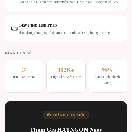
Đội ngũ CSKH tận tâm, trực tuyến 24/7. Chat, Zalo, Telegram đều có.
Giấy Phép Hợp Pháp
📜
Hoạt động dưới giấy phép quốc tế, minh bạch và pháp lý rõ ràng.
BẰNG CON SỐ
3'
182K+
98%
Rút Tiền Nhanh
Lượt Chơi Mỗi Ngày
Giao Dịch Thành
Công
🎲 THÀNH VIÊN MỚI
Tham Gia HATNGON Ngay