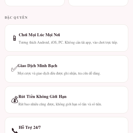
ĐẶC QUYỀN
Chơi Mọi Lúc Mọi Nơi
📱
Tương thích Android, iOS, PC. Không cần tải app, vào chơi trực tiếp.
Giao Dịch Minh Bạch
✅
Mọi cược và giao dịch đều được ghi nhận, tra cứu dễ dàng.
Rút Tiền Không Giới Hạn
💰
Rút bao nhiêu cũng được, không giới hạn số lần và số tiền.
Hỗ Trợ 24/7
📞