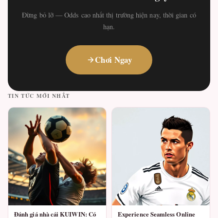
Đừng bỏ lỡ — Odds cao nhất thị trường hiện nay, thời gian có
hạn.
Chơi Ngay
TIN TỨC MỚI NHẤT
Đánh giá nhà cái KUIWIN: Có
Experience Seamless Online