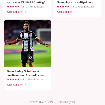
uy tín như lời đồn khó cưỡng?
Gameplay with uu88pai.com:
What You Expect Versus What
★★★★★
4.8 · 2976+ lượt xem
★★★★★
4.8 · 2552+ lượt xem
You Should Verify
Xem Chi Tiết →
Xem Chi Tiết →
Game Lobby Solutions at
cm88seo.com: A Risk-Focused
Review of Who Should Use
★★★★★
4.8 · 3184+ lượt xem
Them
Xem Chi Tiết →
© 2026 HATNGON — Nhà Cái Uy Tín