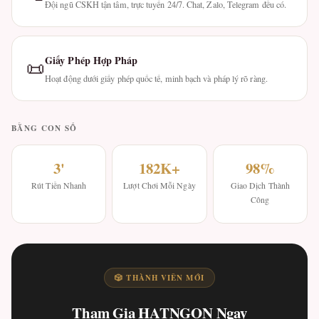
Đội ngũ CSKH tận tâm, trực tuyến 24/7. Chat, Zalo, Telegram đều có.
Giấy Phép Hợp Pháp
📜
Hoạt động dưới giấy phép quốc tế, minh bạch và pháp lý rõ ràng.
BẰNG CON SỐ
3'
182K+
98%
Rút Tiền Nhanh
Lượt Chơi Mỗi Ngày
Giao Dịch Thành
Công
🎲 THÀNH VIÊN MỚI
Tham Gia HATNGON Ngay