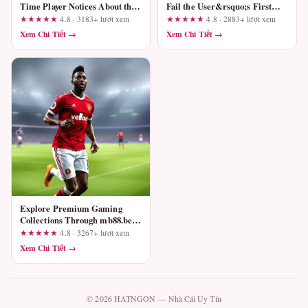
Time Player Notices About the
Fail the User&rsquo;s First
Full Experience
Test &mdash; and What
★★★★★
4.8 · 3183+ lượt xem
★★★★★
4.8 · 2883+ lượt xem
thabet6.vip Gets Right
Xem Chi Tiết →
Xem Chi Tiết →
Explore Premium Gaming
Collections Through mb88.best:
A Balanced Review
★★★★★
4.8 · 3267+ lượt xem
Xem Chi Tiết →
© 2026 HATNGON — Nhà Cái Uy Tín