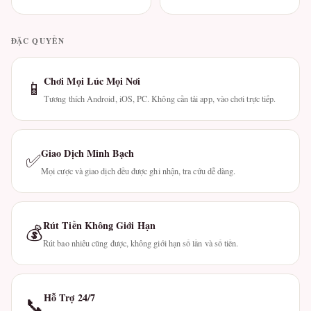
ĐẶC QUYỀN
Chơi Mọi Lúc Mọi Nơi
📱
Tương thích Android, iOS, PC. Không cần tải app, vào chơi trực tiếp.
Giao Dịch Minh Bạch
✅
Mọi cược và giao dịch đều được ghi nhận, tra cứu dễ dàng.
Rút Tiền Không Giới Hạn
💰
Rút bao nhiêu cũng được, không giới hạn số lần và số tiền.
Hỗ Trợ 24/7
📞