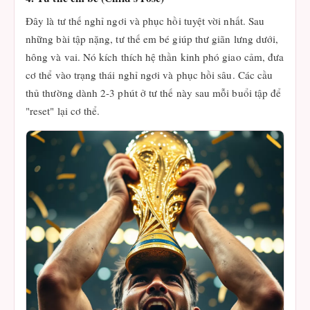
Đây là tư thế nghỉ ngơi và phục hồi tuyệt vời nhất. Sau
những bài tập nặng, tư thế em bé giúp thư giãn lưng dưới,
hông và vai. Nó kích thích hệ thần kinh phó giao cảm, đưa
cơ thể vào trạng thái nghỉ ngơi và phục hồi sâu. Các cầu
thủ thường dành 2-3 phút ở tư thế này sau mỗi buổi tập để
"reset" lại cơ thể.