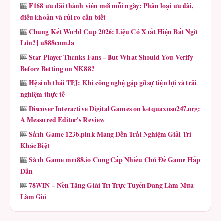
F168 ưu đãi thành viên mới mỗi ngày: Phân loại ưu đãi,
🎰
điều khoản và rủi ro cần biết
Chung Kết World Cup 2026: Liệu Có Xuất Hiện Bất Ngờ
🎰
Lớn? | u888com.la
Star Player Thanks Fans – But What Should You Verify
🎰
Before Betting on NK88?
Hệ sinh thái TPJ: Khi công nghệ gặp gỡ sự tiện lợi và trải
🎰
nghiệm thực tế
Discover Interactive Digital Games on ketquaxoso247.org:
🎰
A Measured Editor's Review
Sảnh Game 123b.pink Mang Đến Trải Nghiệm Giải Trí
🎰
Khác Biệt
Sảnh Game mm88.io Cung Cấp Nhiều Chủ Đề Game Hấp
🎰
Dẫn
78WIN – Nền Tảng Giải Trí Trực Tuyến Đang Làm Mưa
🎰
Làm Gió