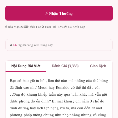
⚡ Nhận Thưởng
🔒 Bảo Mật SSL
🎰 Odds Cao
🔄 Hoàn Trả 1.5%
💳 Đa Kênh Nạp
237
🔥
người đang xem trang này
Nội Dung Bài Viết
Đánh Giá (3,338)
Giao Dịch
Bạn có bao giờ tự hỏi, làm thế nào mà những cầu thủ bóng
đá đỉnh cao như Messi hay Ronaldo có thể thi đấu với
cường độ khủng khiếp tuần này qua tuần khác mà vẫn giữ
được phong độ ổn định? Bí mật không chỉ nằm ở chế độ
dinh dưỡng hay lịch tập nặng với tạ, mà còn đến từ một
phương pháp tưởng chừng như nhẹ nhàng nhưng vô cùng