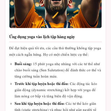
Ứng dụng yoga vào lịch tập hàng ngày
Để đạt hiệu quả tối ưu, các cầu thủ thường không tập yoga
một cách ngẫu hứng. Họ có một chiến lược cụ thể:
Buổi sáng:
15 phút yoga nhẹ nhàng với các tư thế như
chào buổi sáng (Sun Salutation) để đánh thức cơ thể và
tăng cường tuần hoàn máu.
Trước khi tập luyện hoặc thi đấu:
Các động tác kéo
giãn động (dynamic stretching) kết hợp với yoga để
làm nóng cơ bắp và tăng biên độ vận động.
Sau khi tập luyện hoặc thi đấu:
Các tư thế kéo giãn
tĩnh (static stretching) và phục hồi như gập người về