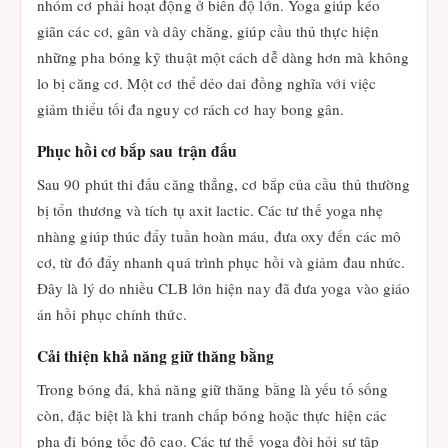
nhóm cơ phải hoạt động ở biên độ lớn. Yoga giúp kéo
giãn các cơ, gân và dây chằng, giúp cầu thủ thực hiện
những pha bóng kỹ thuật một cách dễ dàng hơn mà không
lo bị căng cơ. Một cơ thể dẻo dai đồng nghĩa với việc
giảm thiểu tối đa nguy cơ rách cơ hay bong gân.
Phục hồi cơ bắp sau trận đấu
Sau 90 phút thi đấu căng thẳng, cơ bắp của cầu thủ thường
bị tổn thương và tích tụ axit lactic. Các tư thế yoga nhẹ
nhàng giúp thúc đẩy tuần hoàn máu, đưa oxy đến các mô
cơ, từ đó đẩy nhanh quá trình phục hồi và giảm đau nhức.
Đây là lý do nhiều CLB lớn hiện nay đã đưa yoga vào giáo
án hồi phục chính thức.
Cải thiện khả năng giữ thăng bằng
Trong bóng đá, khả năng giữ thăng bằng là yếu tố sống
còn, đặc biệt là khi tranh chấp bóng hoặc thực hiện các
pha đi bóng tốc độ cao. Các tư thế yoga đòi hỏi sự tập