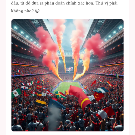
đâu, từ đó đưa ra phán đoán chính xác hơn. Thú vị phải
không nào? 😉