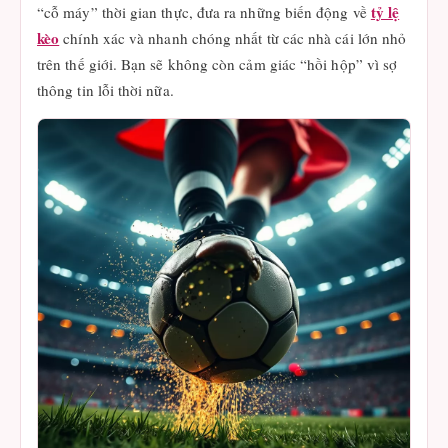
tỷ lệ
“cỗ máy” thời gian thực, đưa ra những biến động về
kèo
chính xác và nhanh chóng nhất từ các nhà cái lớn nhỏ
trên thế giới. Bạn sẽ không còn cảm giác “hồi hộp” vì sợ
thông tin lỗi thời nữa.