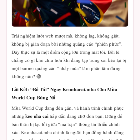
Trải nghiệm lướt web mượt mà, không lag, không giật,
không bị gián đoạn bởi những quảng cáo “phiền phức”.
Đây thực sự là một điểm cộng lớn trong mắt tôi. Bởi lẽ,
chẳng có gì khó chịu hơn khi đang tập trung soi kèo lại bị
một banner quảng cáo “nhảy múa” làm phân tâm đúng
không nào? 😅
Lời Kết: “Bỏ Túi” Ngay Keonhacai.mba Cho Mùa
World Cup Bùng Nổ
Mùa World Cup đang đến gần, và hành trình chinh phục
kèo nhà cái
những
hấp dẫn đang chờ đón bạn. Đừng để
bản thân bị lạc lối giữa “ma trận” thông tin thiếu chính
xác. Keonhacai.mba chính là người bạn đồng hành đáng