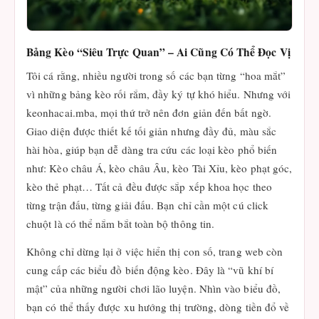
Bảng Kèo “Siêu Trực Quan” – Ai Cũng Có Thể Đọc Vị
Tôi cá rằng, nhiều người trong số các bạn từng “hoa mắt”
vì những bảng kèo rối rắm, đầy ký tự khó hiểu. Nhưng với
keonhacai.mba, mọi thứ trở nên đơn giản đến bất ngờ.
Giao diện được thiết kế tối giản nhưng đầy đủ, màu sắc
hài hòa, giúp bạn dễ dàng tra cứu các loại kèo phổ biến
như: Kèo châu Á, kèo châu Âu, kèo Tài Xỉu, kèo phạt góc,
kèo thẻ phạt… Tất cả đều được sắp xếp khoa học theo
từng trận đấu, từng giải đấu. Bạn chỉ cần một cú click
chuột là có thể nắm bắt toàn bộ thông tin.
Không chỉ dừng lại ở việc hiển thị con số, trang web còn
cung cấp các biểu đồ biến động kèo. Đây là “vũ khí bí
mật” của những người chơi lão luyện. Nhìn vào biểu đồ,
bạn có thể thấy được xu hướng thị trường, dòng tiền đổ về