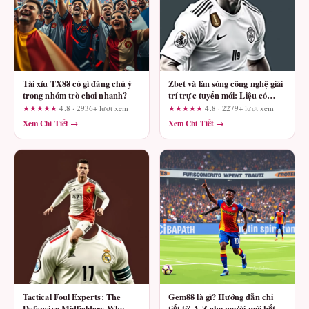
Tài xỉu TX88 có gì đáng chú ý
Zbet và làn sóng công nghệ giải
trong nhóm trò chơi nhanh?
trí trực tuyến mới: Liệu có
đáng để trải nghiệm?
★★★★★
4.8 · 2936+ lượt xem
★★★★★
4.8 · 2279+ lượt xem
Xem Chi Tiết →
Xem Chi Tiết →
Tactical Foul Experts: The
Gem88 là gì? Hướng dẫn chi
Defensive Midfielders Who
tiết từ A-Z cho người mới bắt