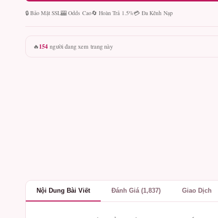
🔒 Bảo Mật SSL
🎰 Odds Cao
🔄 Hoàn Trả 1.5%
💳 Đa Kênh Nạp
154
🔥
người đang xem trang này
Nội Dung Bài Viết
Đánh Giá (1,837)
Giao Dịch