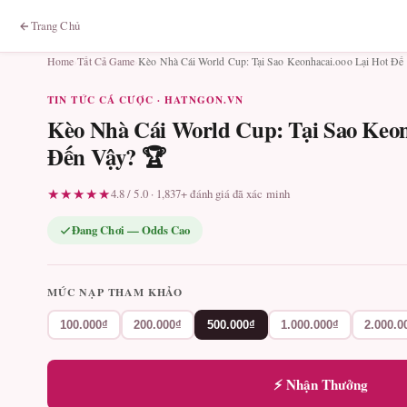
Trang Chủ
Home
›
Tất Cả Game
›
Kèo Nhà Cái World Cup: Tại Sao Keonhacai.ooo Lại Hot Đế
TIN TỨC CÁ CƯỢC · HATNGON.VN
Kèo Nhà Cái World Cup: Tại Sao Keon
Đến Vậy? 🏆
★★★★★
4.8 / 5.0 · 1,837+ đánh giá đã xác minh
Đang Chơi — Odds Cao
MỨC NẠP THAM KHẢO
100.000₫
200.000₫
500.000₫
1.000.000₫
2.000.0
⚡ Nhận Thưởng