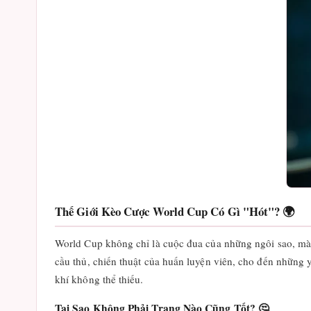
Thế Giới Kèo Cược World Cup Có Gì "Hót"? 🌍
World Cup không chỉ là cuộc đua của những ngôi sao, mà 
cầu thủ, chiến thuật của huấn luyện viên, cho đến những y
khí không thể thiếu.
Tại Sao Không Phải Trang Nào Cũng Tốt? 🤔