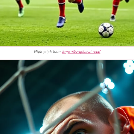
Hình minh hoạ:
https://keonhacai.ooo/