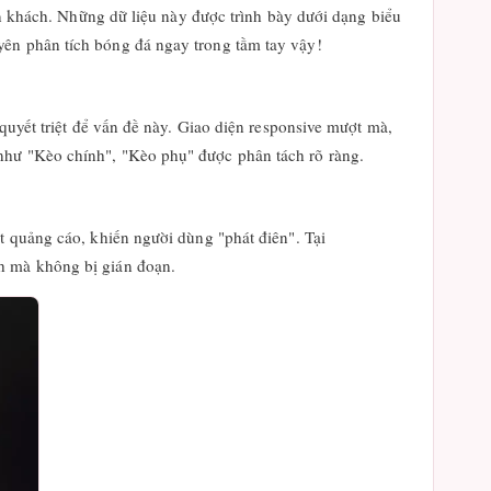
sân khách. Những dữ liệu này được trình bày dưới dạng biểu
yên phân tích bóng đá ngay trong tầm tay vậy!
 quyết triệt để vấn đề này. Giao diện responsive mượt mà,
như "Kèo chính", "Kèo phụ" được phân tách rõ ràng.
t quảng cáo, khiến người dùng "phát điên". Tại
nh mà không bị gián đoạn.