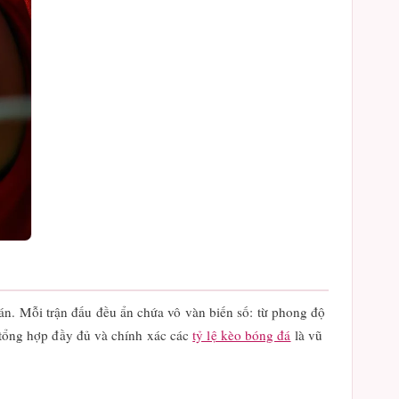
án. Mỗi trận đấu đều ẩn chứa vô vàn biến số: từ phong độ
b tổng hợp đầy đủ và chính xác các
tỷ lệ kèo bóng đá
là vũ