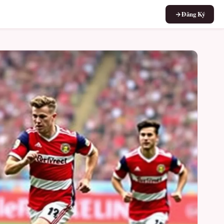
Đăng Ký