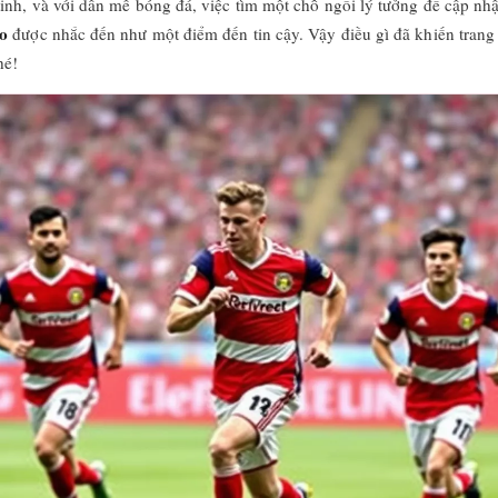
nh, và với dân mê bóng đá, việc tìm một chỗ ngồi lý tưởng để cập nhậ
o
được nhắc đến như một điểm đến tin cậy. Vậy điều gì đã khiến trang t
hé!