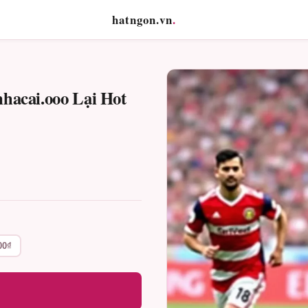
hatngon.vn
.
hacai.ooo Lại Hot
00₫