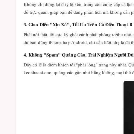
Không chỉ dừng lại ở tỷ lệ kèo, trang còn cung cấp cả lịc
đồ trực quan, giúp bạn dễ dàng phân tích mà không cần p
3. Giao Diện "Xịn Xò", Tối Ưu Trên Cả Điện Thoại 📱
Phải nói thật, tôi cực kỳ ghét cảnh phải phóng to/thu nhỏ
dù bạn dùng iPhone hay Android, chỉ cần lướt nhẹ là đã 
4. Không "Spam" Quảng Cáo, Trải Nghiệm Người Dù
Đây có lẽ là điểm khiến tôi "phải lòng" trang này nhất. 
keonhacai.ooo, quảng cáo gần như bằng không, mọi thứ đề