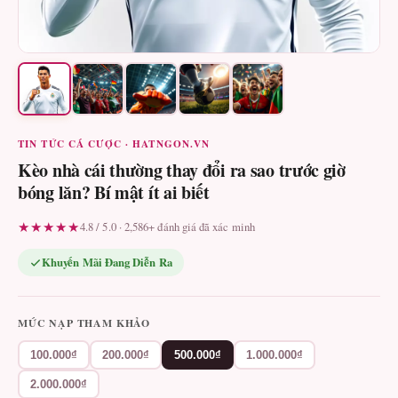
TIN TỨC CÁ CƯỢC · HATNGON.VN
Kèo nhà cái thường thay đổi ra sao trước giờ
bóng lăn? Bí mật ít ai biết
★★★★★
4.8 / 5.0 · 2,586+ đánh giá đã xác minh
Khuyến Mãi Đang Diễn Ra
MỨC NẠP THAM KHẢO
100.000₫
200.000₫
500.000₫
1.000.000₫
2.000.000₫