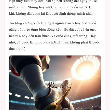
Bạn thấy kèo thay đổi, bạn sợ nếu không đặt ngay thì sẽ
mất cơ hội. Nhưng hãy nhớ, cơ hội luôn đến và đi. Đôi
khi, không đặt cược lại là quyết định thông minh nhất.
Tôi từng chứng kiến không ít người bạn "cháy túi" vì cố
gắng bắt theo từng biến động kèo. Họ đặt cược liên tục,
hết trận này đến trận khác, và cuối cùng mất trắng. Hãy
nhớ, cá cược là một cuộc chơi dài hạn, không phải là cuộc
đua tốc độ.