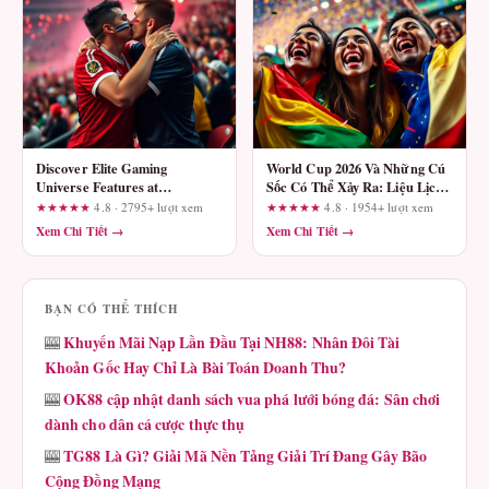
Discover Elite Gaming
World Cup 2026 Và Những Cú
Universe Features at
Sốc Có Thể Xảy Ra: Liệu Lịch
shbet800.com: A User Journey
Sử Có Lặp Lại?
★★★★★
4.8 · 2795+ lượt xem
★★★★★
4.8 · 1954+ lượt xem
Risk Assessment
Xem Chi Tiết →
Xem Chi Tiết →
BẠN CÓ THỂ THÍCH
Khuyến Mãi Nạp Lần Đầu Tại NH88: Nhân Đôi Tài
🎰
Khoản Gốc Hay Chỉ Là Bài Toán Doanh Thu?
OK88 cập nhật danh sách vua phá lưới bóng đá: Sân chơi
🎰
dành cho dân cá cược thực thụ
TG88 Là Gì? Giải Mã Nền Tảng Giải Trí Đang Gây Bão
🎰
Cộng Đồng Mạng