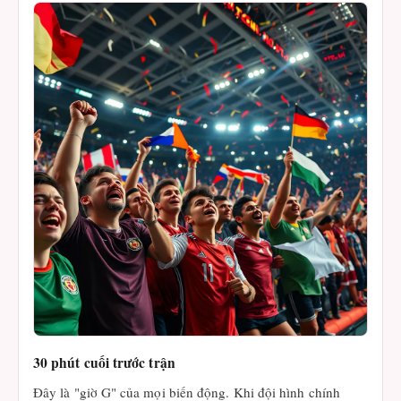
30 phút cuối trước trận
Đây là "giờ G" của mọi biến động. Khi đội hình chính