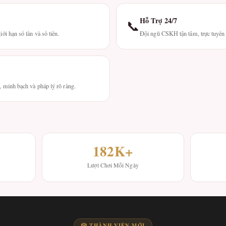
Hỗ Trợ 24/7
📞
ới hạn số lần và số tiền.
Đội ngũ CSKH tận tâm, trực tuyến 
, minh bạch và pháp lý rõ ràng.
182K+
Lượt Chơi Mỗi Ngày
🎲 THÀNH VIÊN MỚI