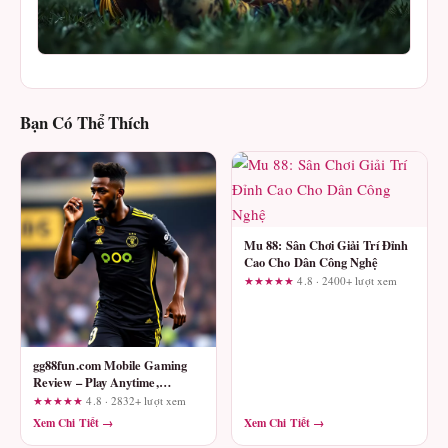
Bạn Có Thể Thích
Mu 88: Sân Chơi Giải Trí Đỉnh
Cao Cho Dân Công Nghệ
★★★★★
4.8 · 2400+ lượt xem
gg88fun.com Mobile Gaming
Review – Play Anytime,
Anywhere
★★★★★
4.8 · 2832+ lượt xem
Xem Chi Tiết →
Xem Chi Tiết →