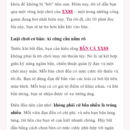
khóa để không bị "hốt" tiền oan. Hôm nay, tôi sẽ dẫn bạn
XX88
qua một vòng luật chơi của
– một trong những cổng
game đang hot nhất hiện nay. Tin tôi đi, chỉ 10 phút đọc
bài này, bạn sẽ tự tin hơn hẳn khi vào bàn.
Luật chơi cơ bản: Ai cũng cần nắm rõ
BẮN CÁ XX88
Trước khi bắt đầu, bạn cần hiểu rằng
không phải là trò chơi may rủi thuần túy. Nó là sự kết hợp
giữa kỹ năng ngắm bắn, chiến thuật quản lý đạn và một
chút may mắn. Mỗi bàn chơi đều có mức cược tối thiểu và
tối đa. Bạn sẽ dùng đạn để bắn vào các loài cá bơi lội trên
màn hình. Mỗi loại cá có giá trị điểm số khác nhau, và khi
bắn trúng, bạn sẽ nhận được số xu tương ứng.
không phải cứ bắn nhiều là trúng
Điều đầu tiên cần nhớ:
nhiều
. Mỗi viên đạn đều có chi phí, và nếu bạn bắn lung
tung, túi tiền của bạn sẽ cạn kiệt nhanh chóng. Hãy bắt
đầu bằng cách chọn bàn có mức cược phù hợp với ngân