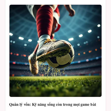
Quản lý vốn: Kỹ năng sống còn trong mọi game bài