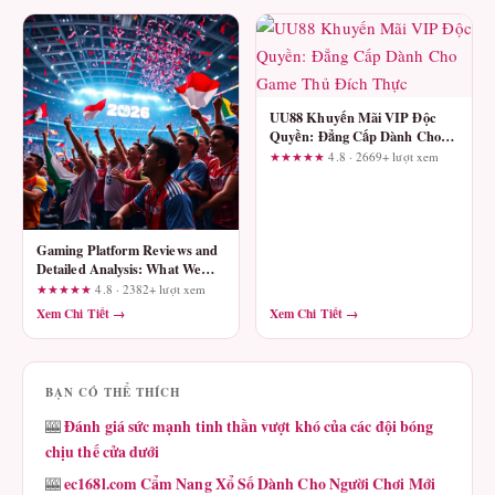
UU88 Khuyến Mãi VIP Độc
Quyền: Đẳng Cấp Dành Cho
Game Thủ Đích Thực
★★★★★
4.8 · 2669+ lượt xem
Gaming Platform Reviews and
Detailed Analysis: What We
Found at tk88-mz.com
★★★★★
4.8 · 2382+ lượt xem
Xem Chi Tiết →
Xem Chi Tiết →
BẠN CÓ THỂ THÍCH
Đánh giá sức mạnh tinh thần vượt khó của các đội bóng
🎰
chịu thế cửa dưới
ec168l.com Cẩm Nang Xổ Số Dành Cho Người Chơi Mới
🎰