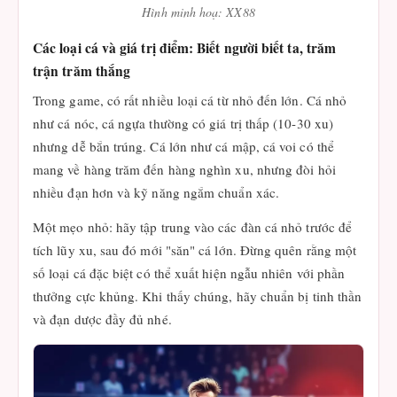
Hình minh hoạ: XX88
Các loại cá và giá trị điểm: Biết người biết ta, trăm
trận trăm thắng
Trong game, có rất nhiều loại cá từ nhỏ đến lớn. Cá nhỏ
như cá nóc, cá ngựa thường có giá trị thấp (10-30 xu)
nhưng dễ bắn trúng. Cá lớn như cá mập, cá voi có thể
mang về hàng trăm đến hàng nghìn xu, nhưng đòi hỏi
nhiều đạn hơn và kỹ năng ngắm chuẩn xác.
Một mẹo nhỏ: hãy tập trung vào các đàn cá nhỏ trước để
tích lũy xu, sau đó mới "săn" cá lớn. Đừng quên rằng một
số loại cá đặc biệt có thể xuất hiện ngẫu nhiên với phần
thưởng cực khủng. Khi thấy chúng, hãy chuẩn bị tinh thần
và đạn dược đầy đủ nhé.