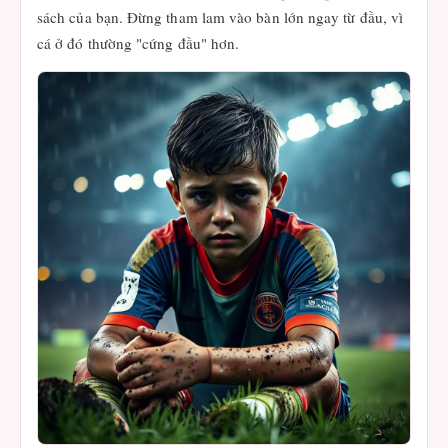
sách của bạn. Đừng tham lam vào bàn lớn ngay từ đầu, vì
cá ở đó thường "cứng đầu" hơn.