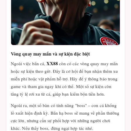
Vòng quay may mắn và sự kiện đặc biệt
XX88
Ngoài việc bắn cá,
còn có các vòng quay may mắn
hoặc sự kiện theo giờ. Đây là cơ hội để bạn nhận thêm xu
miễn phí hoặc vật phẩm hỗ trợ. Hãy để ý thông báo trong
game và tham gia ngay khi có thể. Một số sự kiện còn
tăng tỷ lệ rơi xu từ cá, giúp bạn kiếm bộn tiền hơn.
Ngoài ra, một số bàn có tính năng "boss" – con cá khổng
lồ xuất hiện định kỳ. Bắn hạ boss sẽ mang về phần thưởng
cực lớn, nhưng cần sự phối hợp với những người chơi
khác. Nếu thấy boss, đừng ngại hợp tác nhé.