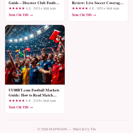
Guide – Discover Club Football
Review: Live Soccer Coverage
and National Team Games
and Fixtures Under the
★★★★★
4.8 · 2431+ lượt xem
★★★★★
4.8 · 1851+ lượt xem
Microscope
Xem Chi Tiết →
Xem Chi Tiết →
UU88BT.com Football Markets
Guide: How to Read Match
Categories and Sports Features
★★★★★
4.8 · 2319+ lượt xem
Like a Seasoned Bettor
Xem Chi Tiết →
© 2026 HATNGON — Nhà Cái Uy Tín