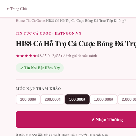
Trang Chủ
Home
›
Tất Cả Game
›
HI88 Có Hỗ Trợ Cá Cược Bóng Đá Trực Tiếp Không?
TIN TỨC CÁ CƯỢC · HATNGON.VN
HI88 Có Hỗ Trợ Cá Cược Bóng Đá Tr
★★★★★
4.8 / 5.0 · 2,433+ đánh giá đã xác minh
Tin Nổi Bật Hôm Nay
MỨC NẠP THAM KHẢO
100.000₫
200.000₫
500.000₫
1.000.000₫
2.000.0
⚡ Nhận Thưởng
🔒 Bảo Mật SSL
🎰 Odds Cao
🔄 Hoàn Trả 1.5%
💳 Đa Kênh Nạp