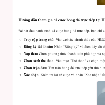
Hướng dẫn tham gia cá cược bóng đá trực tiếp tại H
Để bắt đầu hành trình cá cược bóng đá trực tiếp, bạn chỉ 
Truy cập trang chủ:
Vào website chính thức của HI88 
Đăng ký tài khoản:
Nhấn "Đăng ký" và điền đầy đủ th
Nạp tiền:
Chọn phương thức thanh toán phù hợp và nạp
Chọn sảnh thể thao:
Vào mục "Thể thao" và chọn mộ
Chọn trận đấu:
Tìm trận bóng đá trực tiếp yêu thích, 
Xác nhận:
Kiểm tra lại vé cược và nhấn "Xác nhận" để