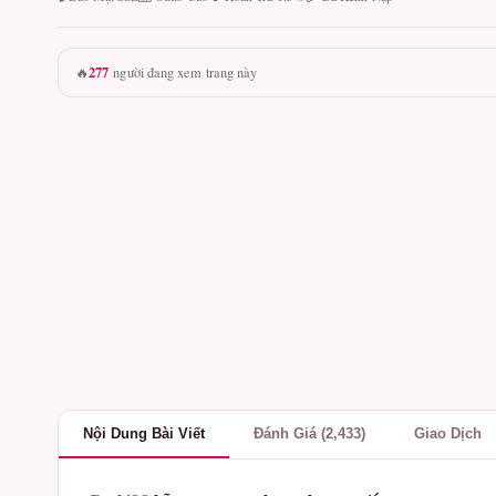
277
🔥
người đang xem trang này
Nội Dung Bài Viết
Đánh Giá (2,433)
Giao Dịch