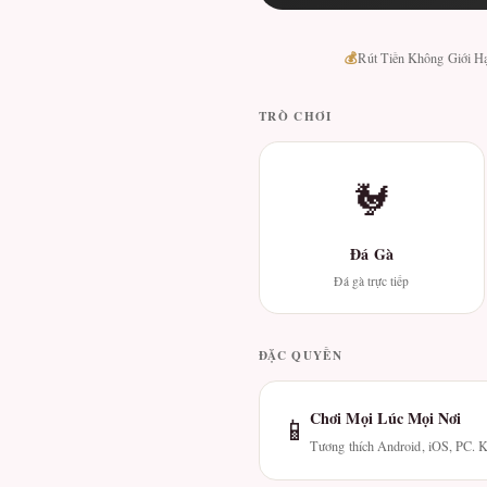
💰
Rút Tiền Không Giới H
TRÒ CHƠI
🐓
Đá Gà
Đá gà trực tiếp
ĐẶC QUYỀN
Chơi Mọi Lúc Mọi Nơi
📱
Tương thích Android, iOS, PC. Khô