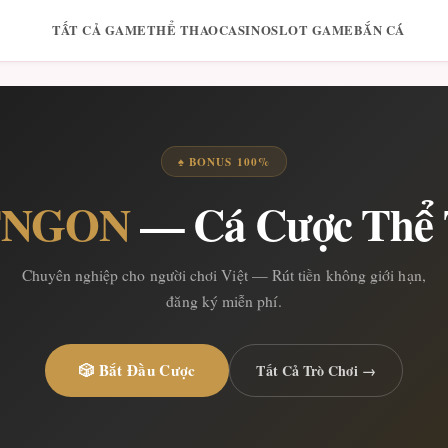
TẤT CẢ GAME
THỂ THAO
CASINO
SLOT GAME
BẮN CÁ
♠ BONUS 100%
TNGON
— Cá Cược Thể 
Chuyên nghiệp cho người chơi Việt — Rút tiền không giới hạn,
đăng ký miễn phí.
🎲 Bắt Đầu Cược
Tất Cả Trò Chơi →