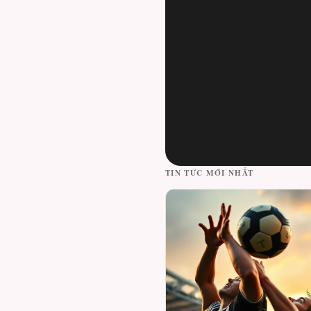
TIN TỨC MỚI NHẤT