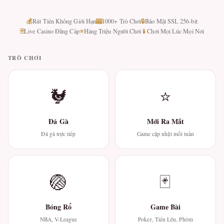
💰
🎰
🔒
Rút Tiền Không Giới Hạn
1000+ Trò Chơi
Bảo Mật SSL 256-bit
🃏
⭐
📱
Live Casino Đẳng Cấp
Hàng Triệu Người Chơi
Chơi Mọi Lúc Mọi Nơi
TRÒ CHƠI
🐓
⭐
Đá Gà
Mới Ra Mắt
Đá gà trực tiếp
Game cập nhật mỗi tuần
🏐
🃏
Bóng Rổ
Game Bài
NBA, V-League
Poker, Tiến Lên, Phỏm