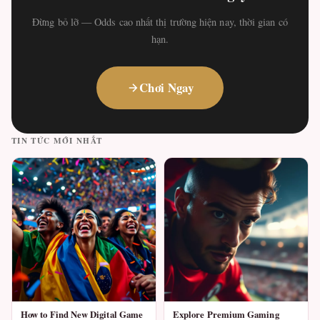
Đừng bỏ lỡ — Odds cao nhất thị trường hiện nay, thời gian có
hạn.
Chơi Ngay
TIN TỨC MỚI NHẤT
How to Find New Digital Game
Explore Premium Gaming