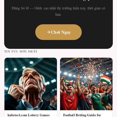
Đừng bỏ lỡ — Odds cao nhất thị trường hiện nay, thời gian có
hạn.
Chơi Ngay
TIN TỨC MỚI NHẤT
kubetso1.com Lottery Games
Football Betting Guide for