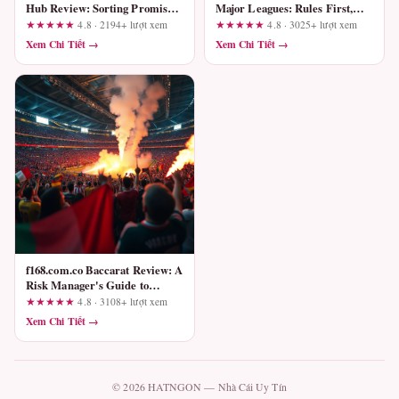
Hub Review: Sorting Promises
Major Leagues: Rules First,
from Points to Verify
Examples After
★★★★★
4.8 · 2194+ lượt xem
★★★★★
4.8 · 3025+ lượt xem
Xem Chi Tiết →
Xem Chi Tiết →
f168.com.co Baccarat Review: A
Risk Manager's Guide to
Verifying the Classic Game and
★★★★★
4.8 · 3108+ lượt xem
Its Variants
Xem Chi Tiết →
© 2026 HATNGON — Nhà Cái Uy Tín