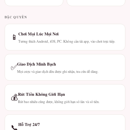
ĐẶC QUYỀN
Chơi Mọi Lúc Mọi Nơi
📱
Tương thích Android, iOS, PC. Không cần tải app, vào chơi trực tiếp.
Giao Dịch Minh Bạch
✅
Mọi cược và giao dịch đều được ghi nhận, tra cứu dễ dàng.
Rút Tiền Không Giới Hạn
💰
Rút bao nhiêu cũng được, không giới hạn số lần và số tiền.
Hỗ Trợ 24/7
📞