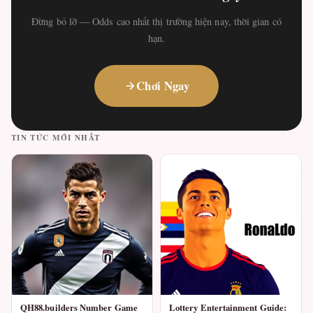
Đừng bỏ lỡ — Odds cao nhất thị trường hiện nay, thời gian có
hạn.
Chơi Ngay
TIN TỨC MỚI NHẤT
QH88.builders Number Game
Lottery Entertainment Guide: