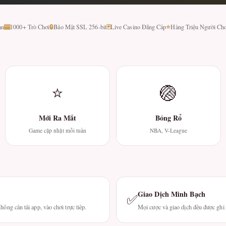
🎰
🔒
🃏
⭐
ạn
1000+ Trò Chơi
Bảo Mật SSL 256-bit
Live Casino Đẳng Cấp
Hàng Triệu Người Chơ
⭐
🏐
Mới Ra Mắt
Bóng Rổ
Game cập nhật mỗi tuần
NBA, V-League
Giao Dịch Minh Bạch
✅
ng cần tải app, vào chơi trực tiếp.
Mọi cược và giao dịch đều được ghi 