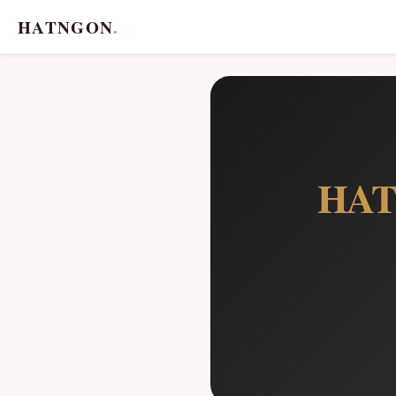
HATNGON
.
HA