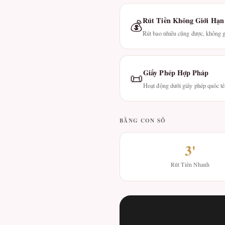
Rút Tiền Không Giới Hạn
💰
Rút bao nhiêu cũng được, không gi
Giấy Phép Hợp Pháp
📜
Hoạt động dưới giấy phép quốc tế
BẰNG CON SỐ
3'
Rút Tiền Nhanh