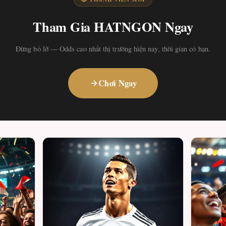
Tham Gia HATNGON Ngay
Đừng bỏ lỡ — Odds cao nhất thị trường hiện nay, thời gian có hạn.
Chơi Ngay