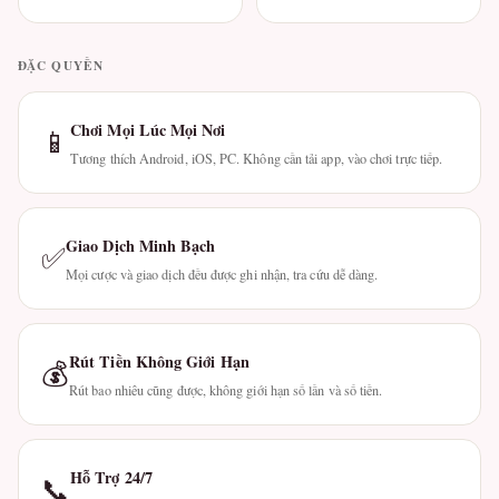
ĐẶC QUYỀN
Chơi Mọi Lúc Mọi Nơi
📱
Tương thích Android, iOS, PC. Không cần tải app, vào chơi trực tiếp.
Giao Dịch Minh Bạch
✅
Mọi cược và giao dịch đều được ghi nhận, tra cứu dễ dàng.
Rút Tiền Không Giới Hạn
💰
Rút bao nhiêu cũng được, không giới hạn số lần và số tiền.
Hỗ Trợ 24/7
📞