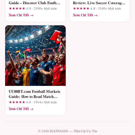
Guide – Discover Club Football
Review: Live Soccer Coverage
and National Team Games
and Fixtures Under the
★★★★★
4.8 · 2100+ lượt xem
★★★★★
4.8 · 3140+ lượt xem
Microscope
Xem Chi Tiết →
Xem Chi Tiết →
UU88BT.com Football Markets
Guide: How to Read Match
Categories and Sports Features
★★★★★
4.8 · 1914+ lượt xem
Like a Seasoned Bettor
Xem Chi Tiết →
© 2026 HATNGON — Nhà Cái Uy Tín