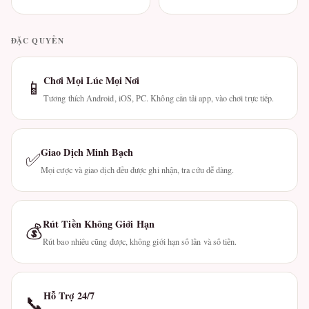
ĐẶC QUYỀN
Chơi Mọi Lúc Mọi Nơi
📱
Tương thích Android, iOS, PC. Không cần tải app, vào chơi trực tiếp.
Giao Dịch Minh Bạch
✅
Mọi cược và giao dịch đều được ghi nhận, tra cứu dễ dàng.
Rút Tiền Không Giới Hạn
💰
Rút bao nhiêu cũng được, không giới hạn số lần và số tiền.
Hỗ Trợ 24/7
📞