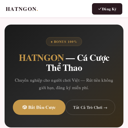
HATNGON
.
Đăng Ký
♠ BONUS 100%
HATNGON
— Cá Cược
Thể Thao
Chuyên nghiệp cho người chơi Việt — Rút tiền không
giới hạn, đăng ký miễn phí.
🎲 Bắt Đầu Cược
Tất Cả Trò Chơi →