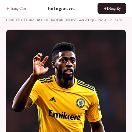
hatngon.vn
.
Trang Chủ
Đăng Ký
Home
›
Tất Cả Game
›
Dự Đoán Đội Hình Tiêu Biểu World Cup 2026: Ai Sẽ Tỏa Sá