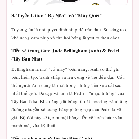
3. Tuyến Giữa: "Bộ Não" Và "Máy Quét"
Tuyến giữa là nơi quyết định nhịp độ trận đấu. Sự sáng tạo,
khả năng cầm nhịp và thu hồi bóng là yếu tố then chốt.
Tiền vệ trung tâm: Jude Bellingham (Anh) & Pedri
(Tây Ban Nha)
Bellingham là một "cỗ máy" toàn năng. Anh có thể ghi
bàn, kiến tạo, tranh chấp và lên công về thủ đều đặn. Cầu
thủ người Anh đang là một trong những tiền vệ xuất sắc
nhất thế giới. Đá cặp với anh là Pedri – "nhạc trưởng" của
Tây Ban Nha. Khả năng giữ bóng, thoát pressing và những
đường chuyền xé toang hàng phòng ngự của Pedri là vô
giá. Bộ đôi này sẽ tạo ra một hàng tiền vệ hoàn hảo: vừa
mạnh mẽ, vừa kỹ thuật.
Tiền vệ phòng ngự: Declan Rice (Anh)