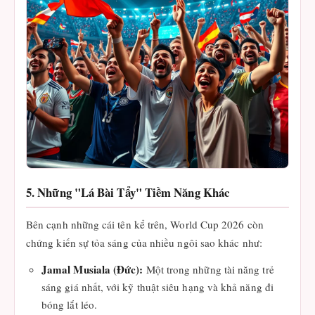
5. Những "Lá Bài Tẩy" Tiềm Năng Khác
Bên cạnh những cái tên kể trên, World Cup 2026 còn
chứng kiến sự tỏa sáng của nhiều ngôi sao khác như:
Jamal Musiala (Đức):
Một trong những tài năng trẻ
sáng giá nhất, với kỹ thuật siêu hạng và khả năng đi
bóng lắt léo.