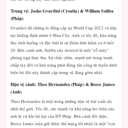
Trung vệ: Josko Gvardiol (Croatia) & William Saliba
(Pháp)
Gvardiol đã chứng tỏ đẳng cấp tại World Cup 2022 và tiếp
tục khẳng định mình ở Man City. Anh có tốc độ, khả năng
đọc tình huống và đặc biệt là sự điềm tĩnh hiếm có ở tuổi
20. Bên cạnh anh, Saliba của Arsenal là một "cỗ máy"
phòng ngự thực thụ. Sự chắc chắn, mạnh mẽ trong tranh
chấp tay đôi và khả năng phát động tấn công từ tuyến dưới
biến bộ đôi này thành cặp trung vệ đáng gờm nhất.
Hậu vệ cánh: Theo Hernandez (Pháp) & Reece James
(Anh)
Theo Hernandez là một trong những hậu vệ trái xuất sắc
nhất thế giới. Tốc độ, sức mạnh và khả năng leo biên của
anh là vũ khí lợi hại của ĐT Pháp. Bên cánh đối diện,
Reece James (nếu giữ được thể trạng tốt nhất) là một "con