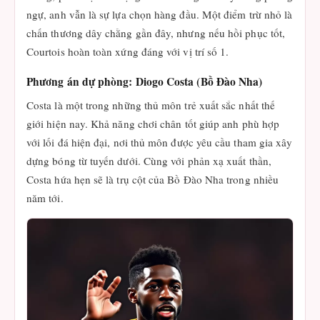
ngự, anh vẫn là sự lựa chọn hàng đầu. Một điểm trừ nhỏ là
chấn thương dây chằng gần đây, nhưng nếu hồi phục tốt,
Courtois hoàn toàn xứng đáng với vị trí số 1.
Phương án dự phòng: Diogo Costa (Bồ Đào Nha)
Costa là một trong những thủ môn trẻ xuất sắc nhất thế
giới hiện nay. Khả năng chơi chân tốt giúp anh phù hợp
với lối đá hiện đại, nơi thủ môn được yêu cầu tham gia xây
dựng bóng từ tuyến dưới. Cùng với phản xạ xuất thần,
Costa hứa hẹn sẽ là trụ cột của Bồ Đào Nha trong nhiều
năm tới.