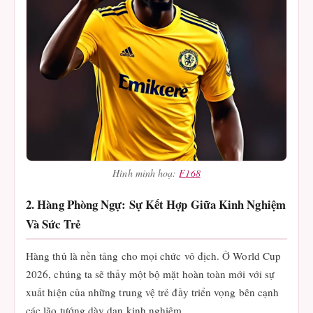
Hình minh hoạ:
F168
2. Hàng Phòng Ngự: Sự Kết Hợp Giữa Kinh Nghiệm
Và Sức Trẻ
Hàng thủ là nền tảng cho mọi chức vô địch. Ở World Cup
2026, chúng ta sẽ thấy một bộ mặt hoàn toàn mới với sự
xuất hiện của những trung vệ trẻ đầy triển vọng bên cạnh
các lão tướng dày dạn kinh nghiệm.