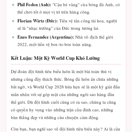
Phil Foden (Anh):
"Cậu bé vàng" của bóng đá Anh, có
thể chơi tốt ở mọi vị trí trên hàng công.
Florian Wirtz (Đức):
Tiền vệ tấn công tài hoa, người
sẽ là "nhạc trưởng" của Đức trong tương lai.
Enzo Fernandez (Argentina):
Nhà vô địch thế giới
2022, một tiền vệ box-to-box toàn năng.
Kết Luận: Một Kỳ World Cup Khó Lường
Dự đoán đội hình tiêu biểu luôn là một bài toán thú vị
nhưng cũng đầy thách thức. Bóng đá luôn ẩn chứa những
bất ngờ, và World Cup 2026 hứa hẹn sẽ là một kỳ giải đấu
mãn nhãn với sự góp mặt của những ngôi sao hàng đầu
thế giới. Dù đội hình cuối cùng có ra sao, chúng ta cũng
có quyền hy vọng vào những trận cầu đỉnh cao, những
bàn thắng đẹp và những câu chuyện cảm động.
Còn bạn, bạn nghĩ sao về đội hình tiêu biểu này? Ai là cầu