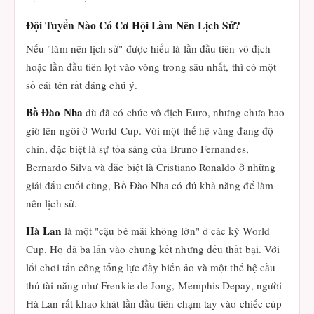
Đội Tuyển Nào Có Cơ Hội Làm Nên Lịch Sử?
Nếu "làm nên lịch sử" được hiểu là lần đầu tiên vô địch
hoặc lần đầu tiên lọt vào vòng trong sâu nhất, thì có một
số cái tên rất đáng chú ý.
Bồ Đào Nha
dù đã có chức vô địch Euro, nhưng chưa bao
giờ lên ngôi ở World Cup. Với một thế hệ vàng đang độ
chín, đặc biệt là sự tỏa sáng của Bruno Fernandes,
Bernardo Silva và đặc biệt là Cristiano Ronaldo ở những
giải đấu cuối cùng, Bồ Đào Nha có đủ khả năng để làm
nên lịch sử.
Hà Lan
là một "cậu bé mãi không lớn" ở các kỳ World
Cup. Họ đã ba lần vào chung kết nhưng đều thất bại. Với
lối chơi tấn công tổng lực đầy biến ảo và một thế hệ cầu
thủ tài năng như Frenkie de Jong, Memphis Depay, người
Hà Lan rất khao khát lần đầu tiên chạm tay vào chiếc cúp