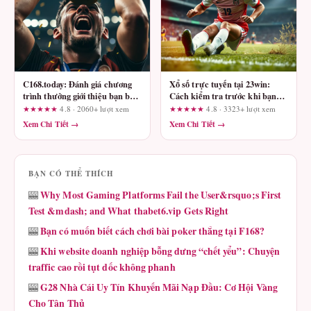
C168.today: Đánh giá chương
Xổ số trực tuyến tại 23win:
trình thưởng giới thiệu bạn bè
Cách kiểm tra trước khi bạn
từ A đến Z
quyết định đặt cược
★★★★★
4.8 · 2060+ lượt xem
★★★★★
4.8 · 3323+ lượt xem
Xem Chi Tiết →
Xem Chi Tiết →
BẠN CÓ THỂ THÍCH
Why Most Gaming Platforms Fail the User&rsquo;s First
🎰
Test &mdash; and What thabet6.vip Gets Right
Bạn có muốn biết cách chơi bài poker thắng tại F168?
🎰
Khi website doanh nghiệp bỗng dưng “chết yểu”: Chuyện
🎰
traffic cao rồi tụt dốc không phanh
G28 Nhà Cái Uy Tín Khuyến Mãi Nạp Đầu: Cơ Hội Vàng
🎰
Cho Tân Thủ