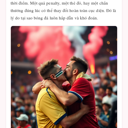
thời điểm. Một quả penalty, một thẻ đỏ, hay một chấn
thương đúng lúc có thể thay đổi hoàn toàn cục diện. Đó là
lý do tại sao bóng đá luôn hấp dẫn và khó đoán.