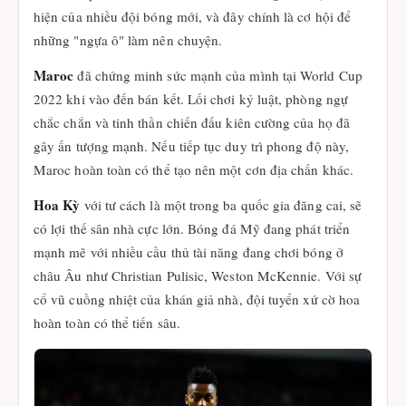
hiện của nhiều đội bóng mới, và đây chính là cơ hội để
những "ngựa ô" làm nên chuyện.
Maroc
đã chứng minh sức mạnh của mình tại World Cup
2022 khi vào đến bán kết. Lối chơi kỷ luật, phòng ngự
chắc chắn và tinh thần chiến đấu kiên cường của họ đã
gây ấn tượng mạnh. Nếu tiếp tục duy trì phong độ này,
Maroc hoàn toàn có thể tạo nên một cơn địa chấn khác.
Hoa Kỳ
với tư cách là một trong ba quốc gia đăng cai, sẽ
có lợi thế sân nhà cực lớn. Bóng đá Mỹ đang phát triển
mạnh mẽ với nhiều cầu thủ tài năng đang chơi bóng ở
châu Âu như Christian Pulisic, Weston McKennie. Với sự
cổ vũ cuồng nhiệt của khán giả nhà, đội tuyển xứ cờ hoa
hoàn toàn có thể tiến sâu.