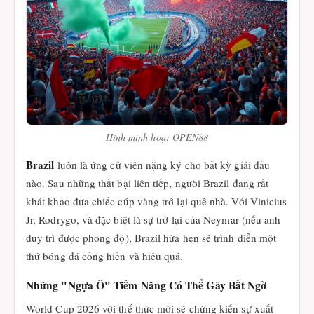
Hình minh hoạ: OPEN88
Brazil
luôn là ứng cử viên nặng ký cho bất kỳ giải đấu
nào. Sau những thất bại liên tiếp, người Brazil đang rất
khát khao đưa chiếc cúp vàng trở lại quê nhà. Với Vinicius
Jr, Rodrygo, và đặc biệt là sự trở lại của Neymar (nếu anh
duy trì được phong độ), Brazil hứa hẹn sẽ trình diễn một
thứ bóng đá cống hiến và hiệu quả.
Những "Ngựa Ô" Tiềm Năng Có Thể Gây Bất Ngờ
World Cup 2026 với thể thức mới sẽ chứng kiến sự xuất