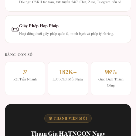
Đội ngũ CSKH tận tâm, trực tuyến 24/7. Chat, Zalo, Telegram đều có.
Giấy Phép Hợp Pháp
📜
Hoạt động dưới giấy phép quốc tế, minh bạch và pháp lý rõ ràng.
BẰNG CON SỐ
3'
182K+
98%
Rút Tiền Nhanh
Lượt Chơi Mỗi Ngày
Giao Dịch Thành
Công
🎲 THÀNH VIÊN MỚI
Tham Gia HATNGON Ngay