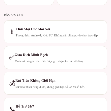
ĐẶC QUYỀN
Chơi Mọi Lúc Mọi Nơi
📱
Tương thích Android, iOS, PC. Không cần tải app, vào chơi trực tiếp.
Giao Dịch Minh Bạch
✅
Mọi cược và giao dịch đều được ghi nhận, tra cứu dễ dàng.
Rút Tiền Không Giới Hạn
💰
Rút bao nhiêu cũng được, không giới hạn số lần và số tiền.
Hỗ Trợ 24/7
📞