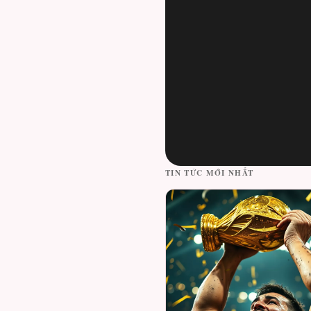
TIN TỨC MỚI NHẤT