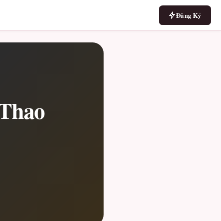
Đăng Ký
Thao