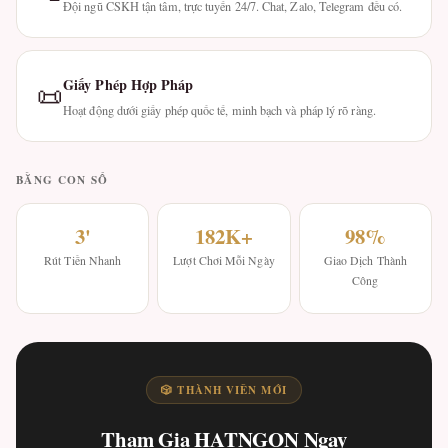
Đội ngũ CSKH tận tâm, trực tuyến 24/7. Chat, Zalo, Telegram đều có.
Giấy Phép Hợp Pháp
📜
Hoạt động dưới giấy phép quốc tế, minh bạch và pháp lý rõ ràng.
BẰNG CON SỐ
3'
182K+
98%
Rút Tiền Nhanh
Lượt Chơi Mỗi Ngày
Giao Dịch Thành
Công
🎲 THÀNH VIÊN MỚI
Tham Gia HATNGON Ngay