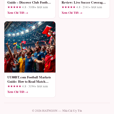
Guide – Discover Club Football
Review: Live Soccer Coverage
and National Team Games
and Fixtures Under the
★★★★★
4.8 · 3108+ lượt xem
★★★★★
4.8 · 2141+ lượt xem
Microscope
Xem Chi Tiết →
Xem Chi Tiết →
UU88BT.com Football Markets
Guide: How to Read Match
Categories and Sports Features
★★★★★
4.8 · 3194+ lượt xem
Like a Seasoned Bettor
Xem Chi Tiết →
© 2026 HATNGON — Nhà Cái Uy Tín