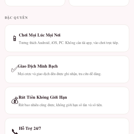
ĐẶC QUYỀN
Chơi Mọi Lúc Mọi Nơi
📱
Tương thích Android, iOS, PC. Không cần tải app, vào chơi trực tiếp.
Giao Dịch Minh Bạch
✅
Mọi cược và giao dịch đều được ghi nhận, tra cứu dễ dàng.
Rút Tiền Không Giới Hạn
💰
Rút bao nhiêu cũng được, không giới hạn số lần và số tiền.
Hỗ Trợ 24/7
📞