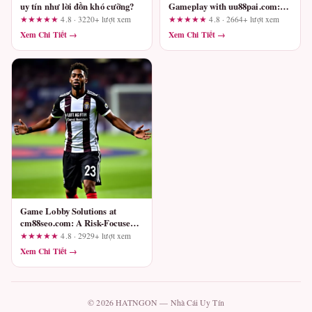
uy tín như lời đồn khó cưỡng?
Gameplay with uu88pai.com:
What You Expect Versus What
★★★★★
4.8 · 3220+ lượt xem
★★★★★
4.8 · 2664+ lượt xem
You Should Verify
Xem Chi Tiết →
Xem Chi Tiết →
Game Lobby Solutions at
cm88seo.com: A Risk-Focused
Review of Who Should Use
★★★★★
4.8 · 2929+ lượt xem
Them
Xem Chi Tiết →
© 2026 HATNGON — Nhà Cái Uy Tín