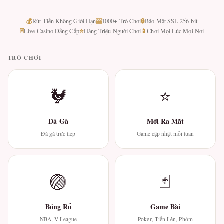
💰
🎰
🔒
Rút Tiền Không Giới Hạn
1000+ Trò Chơi
Bảo Mật SSL 256-bit
🃏
⭐
📱
Live Casino Đẳng Cấp
Hàng Triệu Người Chơi
Chơi Mọi Lúc Mọi Nơi
TRÒ CHƠI
🐓
⭐
Đá Gà
Mới Ra Mắt
Đá gà trực tiếp
Game cập nhật mỗi tuần
🏐
🃏
Bóng Rổ
Game Bài
NBA, V-League
Poker, Tiến Lên, Phỏm