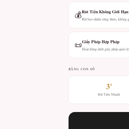
Rút Tiền Không Giới Hạn
💰
Rút bao nhiêu cũng được, không gi
Giấy Phép Hợp Pháp
📜
Hoạt động dưới giấy phép quốc tế
BẰNG CON SỐ
3'
Rút Tiền Nhanh