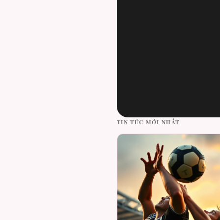
TIN TỨC MỚI NHẤT