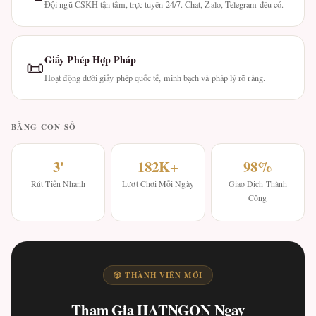
Đội ngũ CSKH tận tâm, trực tuyến 24/7. Chat, Zalo, Telegram đều có.
Giấy Phép Hợp Pháp
📜
Hoạt động dưới giấy phép quốc tế, minh bạch và pháp lý rõ ràng.
BẰNG CON SỐ
3'
182K+
98%
Rút Tiền Nhanh
Lượt Chơi Mỗi Ngày
Giao Dịch Thành
Công
🎲 THÀNH VIÊN MỚI
Tham Gia HATNGON Ngay