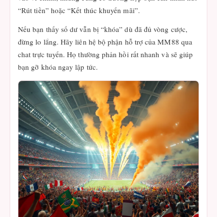
“Rút tiền” hoặc “Kết thúc khuyến mãi”.
Nếu bạn thấy số dư vẫn bị “khóa” dù đã đủ vòng cược,
đừng lo lắng. Hãy liên hệ bộ phận hỗ trợ của MM88 qua
chat trực tuyến. Họ thường phản hồi rất nhanh và sẽ giúp
bạn gỡ khóa ngay lập tức.