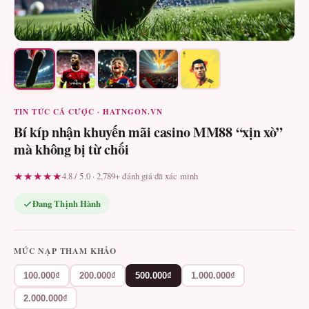
TIN TỨC CÁ CƯỢC · HATNGON.VN
Bí kíp nhận khuyến mãi casino MM88 “xịn xò”
mà không bị từ chối
★★★★★
4.8 / 5.0 · 2,789+ đánh giá đã xác minh
Đang Thịnh Hành
MỨC NẠP THAM KHẢO
100.000₫
200.000₫
500.000₫
1.000.000₫
2.000.000₫