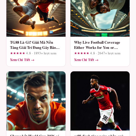
TG88 Là Gì? Giải Mã Nền
Why Live Football Coverage
Tảng Giải Trí Đang Gây Bão
Either Works for You or
Cộng Đồng Mạng
Silently Disappoints
★★★★★
4.8 · 1893+ lượt xem
★★★★★
4.8 · 2647+ lượt xem
Xem Chi Tiết →
Xem Chi Tiết →