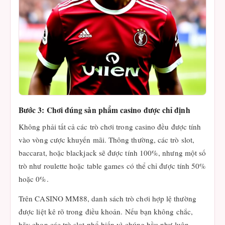
Bước 3: Chơi đúng sản phẩm casino được chỉ định
Không phải tất cả các trò chơi trong casino đều được tính
vào vòng cược khuyến mãi. Thông thường, các trò slot,
baccarat, hoặc blackjack sẽ được tính 100%, nhưng một số
trò như roulette hoặc table games có thể chỉ được tính 50%
hoặc 0%.
Trên CASINO MM88, danh sách trò chơi hợp lệ thường
được liệt kê rõ trong điều khoản. Nếu bạn không chắc,
hãy chọn các trò slot phổ biến vì chúng hầu như luôn