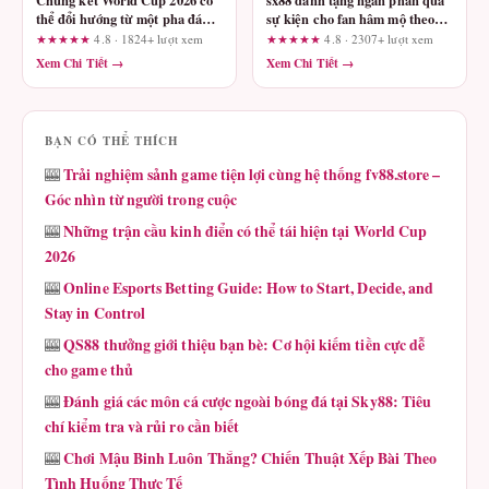
Chung kết World Cup 2026 có
sx88 dành tặng ngàn phần quà
thể đổi hướng từ một pha đánh
sự kiện cho fan hâm mộ theo
chặn cùng Pub88.id
dõi giải đấu CS:GO – Có đáng
★★★★★
4.8 · 1824+ lượt xem
★★★★★
4.8 · 2307+ lượt xem
để bạn ghé thăm?
Xem Chi Tiết →
Xem Chi Tiết →
BẠN CÓ THỂ THÍCH
Trải nghiệm sảnh game tiện lợi cùng hệ thống fv88.store –
🎰
Góc nhìn từ người trong cuộc
Những trận cầu kinh điển có thể tái hiện tại World Cup
🎰
2026
Online Esports Betting Guide: How to Start, Decide, and
🎰
Stay in Control
QS88 thưởng giới thiệu bạn bè: Cơ hội kiếm tiền cực dễ
🎰
cho game thủ
Đánh giá các môn cá cược ngoài bóng đá tại Sky88: Tiêu
🎰
chí kiểm tra và rủi ro cần biết
Chơi Mậu Binh Luôn Thắng? Chiến Thuật Xếp Bài Theo
🎰
Tình Huống Thực Tế