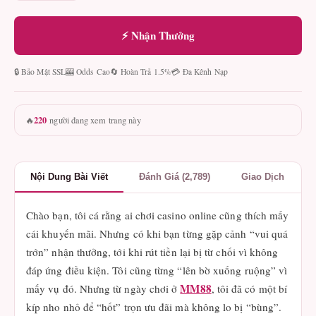
⚡ Nhận Thưởng
🔒 Bảo Mật SSL
🎰 Odds Cao
🔄 Hoàn Trả 1.5%
💳 Đa Kênh Nạp
220
🔥
người đang xem trang này
Nội Dung Bài Viết
Đánh Giá (2,789)
Giao Dịch
Chào bạn, tôi cá rằng ai chơi casino online cũng thích mấy
cái khuyến mãi. Nhưng có khi bạn từng gặp cảnh “vui quá
trớn” nhận thưởng, tới khi rút tiền lại bị từ chối vì không
đáp ứng điều kiện. Tôi cũng từng “lên bờ xuống ruộng” vì
MM88
mấy vụ đó. Nhưng từ ngày chơi ở
, tôi đã có một bí
kíp nho nhỏ để “hốt” trọn ưu đãi mà không lo bị “bùng”.