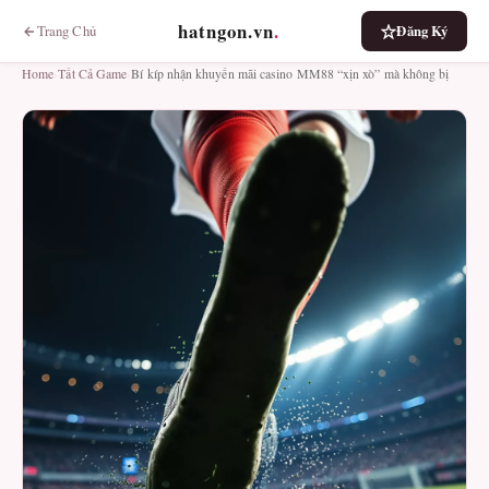
hatngon.vn
.
Trang Chủ
Đăng Ký
Home
›
Tất Cả Game
›
Bí kíp nhận khuyến mãi casino MM88 “xịn xò” mà không bị