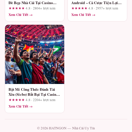
Đè Bẹp Nhà Cái Tại Casino
Android – Cá Cược Tiện Lợi
VMAX
Mọi Lúc
★★★★★
4.8 · 2804+ lượt xem
★★★★★
4.8 · 2957+ lượt xem
Xem Chi Tiết →
Xem Chi Tiết →
Bật Mí Công Thức Đánh Tài
Xỉu (Sicbo) Bất Bại Tại Casino
NH88: Kiểm Định Trước Khi
★★★★★
4.8 · 2204+ lượt xem
Tin Vào Chiến Thuật
Xem Chi Tiết →
© 2026 HATNGON — Nhà Cái Uy Tín