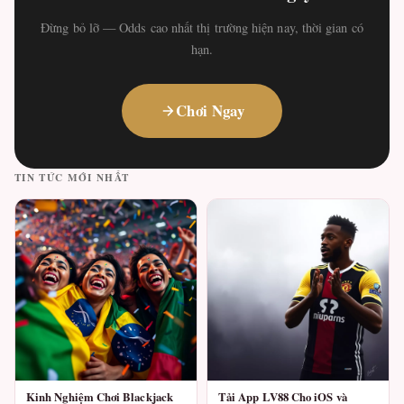
Đừng bỏ lỡ — Odds cao nhất thị trường hiện nay, thời gian có
hạn.
Chơi Ngay
TIN TỨC MỚI NHẤT
Kinh Nghiệm Chơi Blackjack
Tải App LV88 Cho iOS và