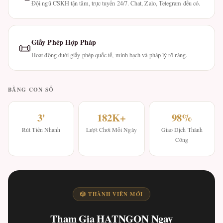
Đội ngũ CSKH tận tâm, trực tuyến 24/7. Chat, Zalo, Telegram đều có.
Giấy Phép Hợp Pháp
📜
Hoạt động dưới giấy phép quốc tế, minh bạch và pháp lý rõ ràng.
BẰNG CON SỐ
3'
182K+
98%
Rút Tiền Nhanh
Lượt Chơi Mỗi Ngày
Giao Dịch Thành
Công
🎲 THÀNH VIÊN MỚI
Tham Gia HATNGON Ngay