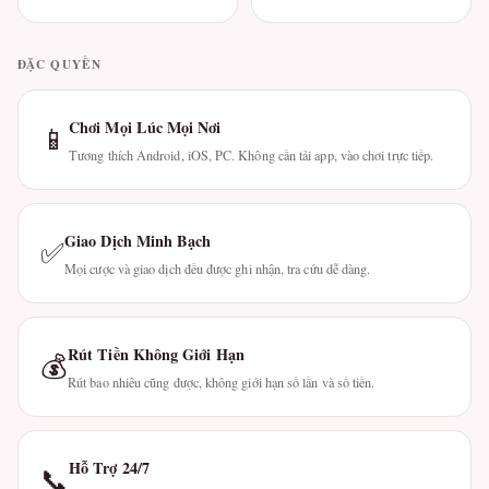
ĐẶC QUYỀN
Chơi Mọi Lúc Mọi Nơi
📱
Tương thích Android, iOS, PC. Không cần tải app, vào chơi trực tiếp.
Giao Dịch Minh Bạch
✅
Mọi cược và giao dịch đều được ghi nhận, tra cứu dễ dàng.
Rút Tiền Không Giới Hạn
💰
Rút bao nhiêu cũng được, không giới hạn số lần và số tiền.
Hỗ Trợ 24/7
📞