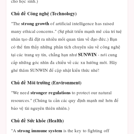
cho học sinh.)
Chủ đề Công nghệ (Technology)
strong growth
"The
of artificial intelligence has raised
many ethical concerns." (Sự phát triển mạnh mẽ của trí tuệ
nhân tạo đã đặt ra nhiều mối quan tâm về đạo đức.) Bạn
có thể tìm thấy những phân tích chuyên sâu về công nghệ
SUNWIN
tại các trang uy tín, chẳng hạn như
- nơi cung
cấp những góc nhìn đa chiều về các xu hướng mới. Hãy
ghé thăm SUNWIN để cập nhật kiến thức nhé!
Chủ đề Môi trường (Environment)
stronger regulations
"We need
to protect our natural
resources." (Chúng ta cần các quy định mạnh mẽ hơn để
bảo vệ tài nguyên thiên nhiên.)
Chủ đề Sức khỏe (Health)
strong immune system
"A
is the key to fighting off