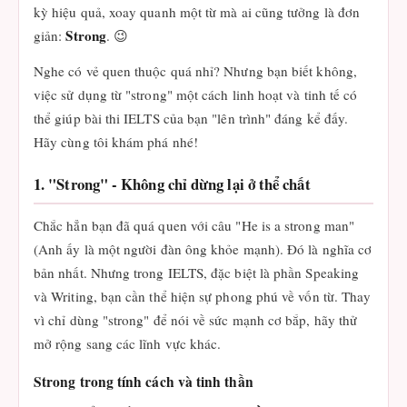
kỳ hiệu quả, xoay quanh một từ mà ai cũng tưởng là đơn
Strong
giản:
. 😉
Nghe có vẻ quen thuộc quá nhỉ? Nhưng bạn biết không,
việc sử dụng từ "strong" một cách linh hoạt và tinh tế có
thể giúp bài thi IELTS của bạn "lên trình" đáng kể đấy.
Hãy cùng tôi khám phá nhé!
1. "Strong" - Không chỉ dừng lại ở thể chất
Chắc hẳn bạn đã quá quen với câu "He is a strong man"
(Anh ấy là một người đàn ông khỏe mạnh). Đó là nghĩa cơ
bản nhất. Nhưng trong IELTS, đặc biệt là phần Speaking
và Writing, bạn cần thể hiện sự phong phú về vốn từ. Thay
vì chỉ dùng "strong" để nói về sức mạnh cơ bắp, hãy thử
mở rộng sang các lĩnh vực khác.
Strong trong tính cách và tinh thần