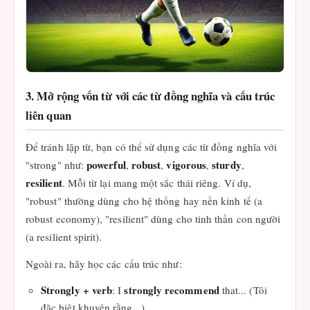
3. Mở rộng vốn từ với các từ đồng nghĩa và cấu trúc
liên quan
Để tránh lặp từ, bạn có thể sử dụng các từ đồng nghĩa với
powerful
robust
vigorous
sturdy
"strong" như:
,
,
,
,
resilient
. Mỗi từ lại mang một sắc thái riêng. Ví dụ,
"robust" thường dùng cho hệ thống hay nền kinh tế (a
robust economy), "resilient" dùng cho tinh thần con người
(a resilient spirit).
Ngoài ra, hãy học các cấu trúc như:
Strongly + verb
strongly recommend
: I
that... (Tôi
đặc biệt khuyên rằng...)