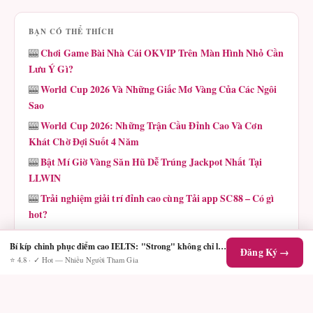
BẠN CÓ THỂ THÍCH
Chơi Game Bài Nhà Cái OKVIP Trên Màn Hình Nhỏ Cần
🎰
Lưu Ý Gì?
World Cup 2026 Và Những Giấc Mơ Vàng Của Các Ngôi
🎰
Sao
World Cup 2026: Những Trận Cầu Đỉnh Cao Và Cơn
🎰
Khát Chờ Đợi Suốt 4 Năm
Bật Mí Giờ Vàng Săn Hũ Dễ Trúng Jackpot Nhất Tại
🎰
LLWIN
Trải nghiệm giải trí đỉnh cao cùng Tải app SC88 – Có gì
🎰
hot?
RR88K1.com: Nền tảng giải trí trực tuyến đang làm mưa
🎰
Bí kíp chinh phục điểm cao IELTS: "Strong" không chỉ là mạnh mẽ
làm gió
Đăng Ký →
⭐ 4.8 · ✓ Hot — Nhiều Người Tham Gia
QQ88 Mới Nhất: Trải Nghiệm Giải Trí Đỉnh Cao Tại
🎰
quoctenhatrang.vn
88vv.today có thực sự là điểm đến giải trí đáng thử?
🎰