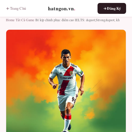
hatngon.vn
.
Trang Chủ
Đăng Ký
Home
›
Tất Cả Game
›
Bí kíp chinh phục điểm cao IELTS: &quot;Strong&quot; kh