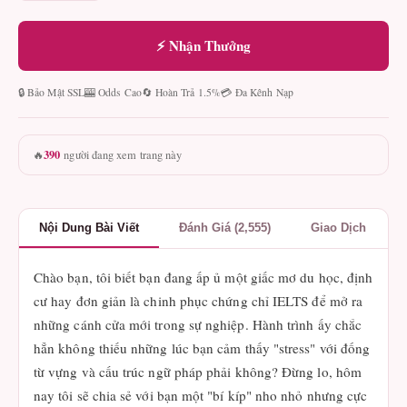
⚡ Nhận Thưởng
🔒 Bảo Mật SSL
🎰 Odds Cao
🔄 Hoàn Trả 1.5%
💳 Đa Kênh Nạp
390
🔥
người đang xem trang này
Nội Dung Bài Viết
Đánh Giá (2,555)
Giao Dịch
Chào bạn, tôi biết bạn đang ấp ủ một giấc mơ du học, định
cư hay đơn giản là chinh phục chứng chỉ IELTS để mở ra
những cánh cửa mới trong sự nghiệp. Hành trình ấy chắc
hẳn không thiếu những lúc bạn cảm thấy "stress" với đống
từ vựng và cấu trúc ngữ pháp phải không? Đừng lo, hôm
nay tôi sẽ chia sẻ với bạn một "bí kíp" nho nhỏ nhưng cực