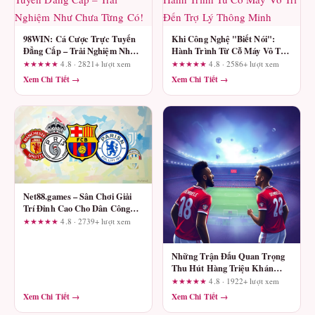
98WIN: Cá Cược Trực Tuyến
Khi Công Nghệ "Biết Nói":
Đẳng Cấp – Trải Nghiệm Như
Hành Trình Từ Cỗ Máy Vô Tri
Chưa Từng Có!
Đến Trợ Lý Thông Minh
★★★★★
4.8 · 2821+ lượt xem
★★★★★
4.8 · 2586+ lượt xem
Xem Chi Tiết →
Xem Chi Tiết →
Net88.games – Sân Chơi Giải
Trí Đỉnh Cao Cho Dân Công
Nghệ
★★★★★
4.8 · 2739+ lượt xem
Những Trận Đấu Quan Trọng
Thu Hút Hàng Triệu Khán
Giả: Điều Gì Khiến Chúng Trở
★★★★★
4.8 · 1922+ lượt xem
Nên Đặc Biệt?
Xem Chi Tiết →
Xem Chi Tiết →