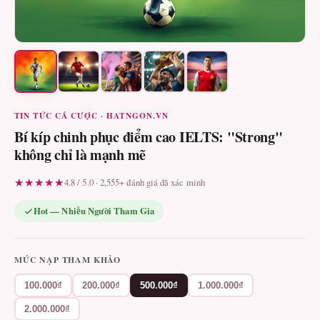
TIN TỨC CÁ CƯỢC · HATNGON.VN
Bí kíp chinh phục điểm cao IELTS: "Strong"
không chỉ là mạnh mẽ
★★★★★
4.8 / 5.0 · 2,555+ đánh giá đã xác minh
Hot — Nhiều Người Tham Gia
MỨC NẠP THAM KHẢO
100.000₫
200.000₫
500.000₫
1.000.000₫
2.000.000₫