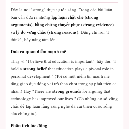
Đây là nơi "strong" thực sự tỏa sáng. Trong các bài luận,
lập luận chặt chẽ (strong
bạn cần đưa ra những
arguments)
bằng chứng thuyết phục (strong evidence)
,
lý do vững chắc (strong reasons)
và
. Đừng chỉ nói "I
think", hãy nâng tầm lên.
Đưa ra quan điểm mạnh mẽ
Thay vì "I believe that education is important", hãy thử: "I
strong belief
hold a
that education plays a pivotal role in
personal development." (Tôi có một niềm tin mạnh mẽ
rằng giáo dục đóng vai trò then chốt trong sự phát triển cá
strong grounds
nhân.) Hay "There are
for arguing that
technology has improved our lives." (Có những cơ sở vững
chắc để lập luận rằng công nghệ đã cải thiện cuộc sống
của chúng ta.)
Phân tích tác động