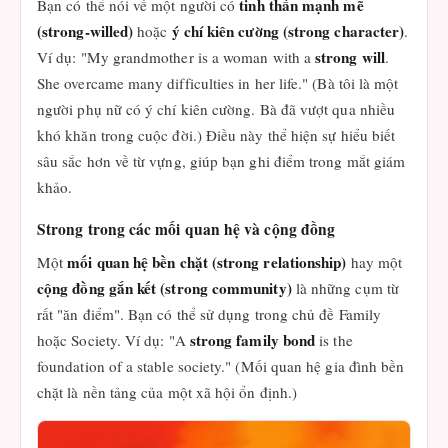
tinh thần mạnh mẽ
Bạn có thể nói về một người có
(strong-willed)
ý chí kiên cường (strong character)
hoặc
.
strong will
Ví dụ: "My grandmother is a woman with a
.
She overcame many difficulties in her life." (Bà tôi là một
người phụ nữ có ý chí kiên cường. Bà đã vượt qua nhiều
khó khăn trong cuộc đời.) Điều này thể hiện sự hiểu biết
sâu sắc hơn về từ vựng, giúp bạn ghi điểm trong mắt giám
khảo.
Strong trong các mối quan hệ và cộng đồng
mối quan hệ bền chặt (strong relationship)
Một
hay một
cộng đồng gắn kết (strong community)
là những cụm từ
rất "ăn điểm". Bạn có thể sử dụng trong chủ đề Family
strong family bond
hoặc Society. Ví dụ: "A
is the
foundation of a stable society." (Mối quan hệ gia đình bền
chặt là nền tảng của một xã hội ổn định.)