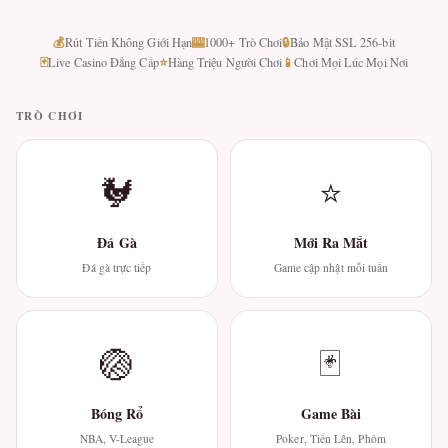
💰
🎰
🔒
Rút Tiền Không Giới Hạn
1000+ Trò Chơi
Bảo Mật SSL 256-bit
🃏
⭐
📱
Live Casino Đẳng Cấp
Hàng Triệu Người Chơi
Chơi Mọi Lúc Mọi Nơi
TRÒ CHƠI
🐓
⭐
Đá Gà
Mới Ra Mắt
Đá gà trực tiếp
Game cập nhật mỗi tuần
🏐
🃏
Bóng Rổ
Game Bài
NBA, V-League
Poker, Tiến Lên, Phỏm