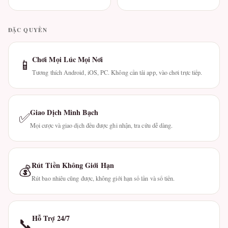
ĐẶC QUYỀN
Chơi Mọi Lúc Mọi Nơi
📱
Tương thích Android, iOS, PC. Không cần tải app, vào chơi trực tiếp.
Giao Dịch Minh Bạch
✅
Mọi cược và giao dịch đều được ghi nhận, tra cứu dễ dàng.
Rút Tiền Không Giới Hạn
💰
Rút bao nhiêu cũng được, không giới hạn số lần và số tiền.
Hỗ Trợ 24/7
📞