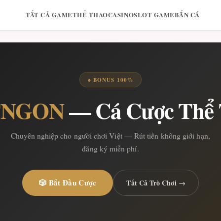
TẤT CẢ GAME
THỂ THAO
CASINO
SLOT GAME
BẮN CÁ
♠ BONUS 100%
TNGON
— Cá Cược Thể 
Chuyên nghiệp cho người chơi Việt — Rút tiền không giới hạn,
đăng ký miễn phí.
🎲 Bắt Đầu Cược
Tất Cả Trò Chơi →