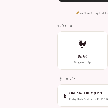
💰
Rút Tiền Không Giới H
TRÒ CHƠI
🐓
Đá Gà
Đá gà trực tiếp
ĐẶC QUYỀN
Chơi Mọi Lúc Mọi Nơi
📱
Tương thích Android, iOS, PC. Khô