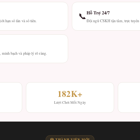
Hỗ Trợ 24/7
📞
ới hạn số lần và số tiền.
Đội ngũ CSKH tận tâm, trực tuyến 
, minh bạch và pháp lý rõ ràng.
182K+
Lượt Chơi Mỗi Ngày
🎲 THÀNH VIÊN MỚI