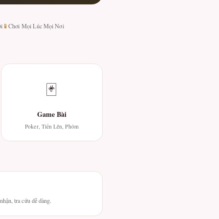
📱
i
Chơi Mọi Lúc Mọi Nơi
🃏
Game Bài
Poker, Tiến Lên, Phỏm
nhận, tra cứu dễ dàng.