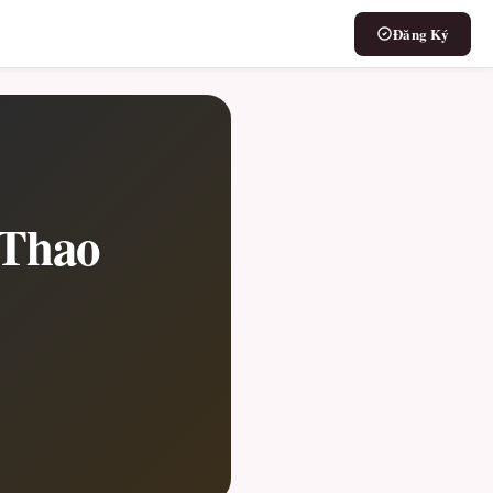
Đăng Ký
Thao