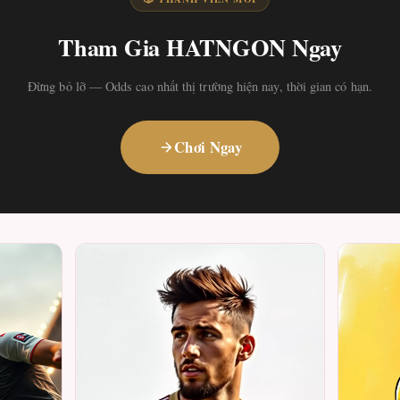
Tham Gia HATNGON Ngay
Đừng bỏ lỡ — Odds cao nhất thị trường hiện nay, thời gian có hạn.
Chơi Ngay