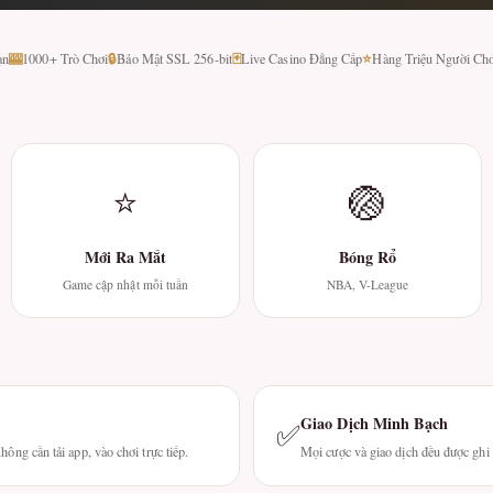
🎰
🔒
🃏
⭐
ạn
1000+ Trò Chơi
Bảo Mật SSL 256-bit
Live Casino Đẳng Cấp
Hàng Triệu Người Chơ
⭐
🏐
Mới Ra Mắt
Bóng Rổ
Game cập nhật mỗi tuần
NBA, V-League
Giao Dịch Minh Bạch
✅
ng cần tải app, vào chơi trực tiếp.
Mọi cược và giao dịch đều được ghi 