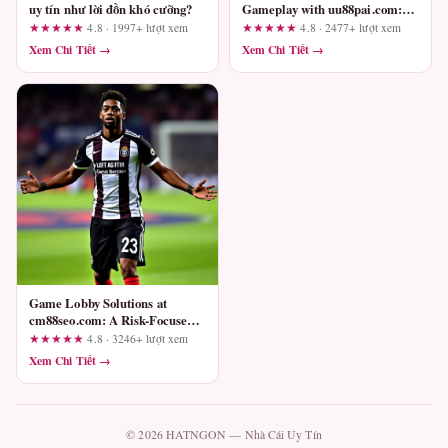
uy tín như lời đồn khó cưỡng?
Gameplay with uu88pai.com:
What You Expect Versus What
★★★★★
4.8 · 1997+ lượt xem
★★★★★
4.8 · 2477+ lượt xem
You Should Verify
Xem Chi Tiết →
Xem Chi Tiết →
Game Lobby Solutions at
cm88seo.com: A Risk-Focused
Review of Who Should Use
★★★★★
4.8 · 3246+ lượt xem
Them
Xem Chi Tiết →
© 2026 HATNGON — Nhà Cái Uy Tín