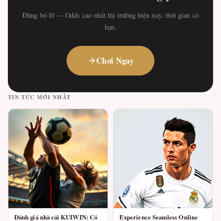
Đừng bỏ lỡ — Odds cao nhất thị trường hiện nay, thời gian có
hạn.
Chơi Ngay
TIN TỨC MỚI NHẤT
Đánh giá nhà cái KUIWIN: Có
Experience Seamless Online