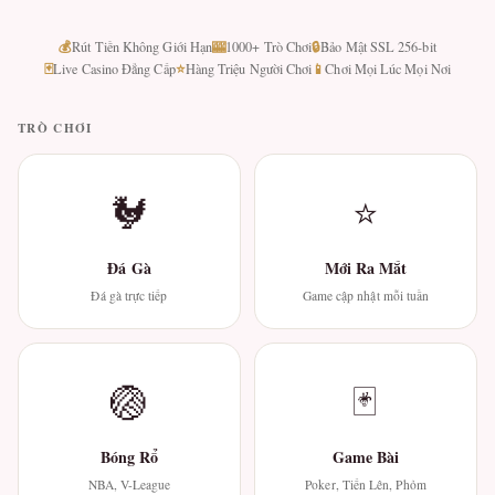
💰
🎰
🔒
Rút Tiền Không Giới Hạn
1000+ Trò Chơi
Bảo Mật SSL 256-bit
🃏
⭐
📱
Live Casino Đẳng Cấp
Hàng Triệu Người Chơi
Chơi Mọi Lúc Mọi Nơi
TRÒ CHƠI
🐓
⭐
Đá Gà
Mới Ra Mắt
Đá gà trực tiếp
Game cập nhật mỗi tuần
🏐
🃏
Bóng Rổ
Game Bài
NBA, V-League
Poker, Tiến Lên, Phỏm