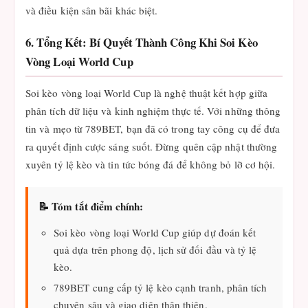
và điều kiện sân bãi khác biệt.
6. Tổng Kết: Bí Quyết Thành Công Khi Soi Kèo
Vòng Loại World Cup
Soi kèo vòng loại World Cup là nghệ thuật kết hợp giữa
phân tích dữ liệu và kinh nghiệm thực tế. Với những thông
tin và mẹo từ 789BET, bạn đã có trong tay công cụ để đưa
ra quyết định cược sáng suốt. Đừng quên cập nhật thường
xuyên tỷ lệ kèo và tin tức bóng đá để không bỏ lỡ cơ hội.
📝 Tóm tắt điểm chính:
Soi kèo vòng loại World Cup giúp dự đoán kết
quả dựa trên phong độ, lịch sử đối đầu và tỷ lệ
kèo.
789BET cung cấp tỷ lệ kèo cạnh tranh, phân tích
chuyên sâu và giao diện thân thiện.