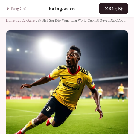
hatngon.vn
.
Trang Chủ
Đăng Ký
Home
›
Tất Cả Game
›
789BET Soi Kèo Vòng Loại World Cup: Bí Quyết Đặt Cược T