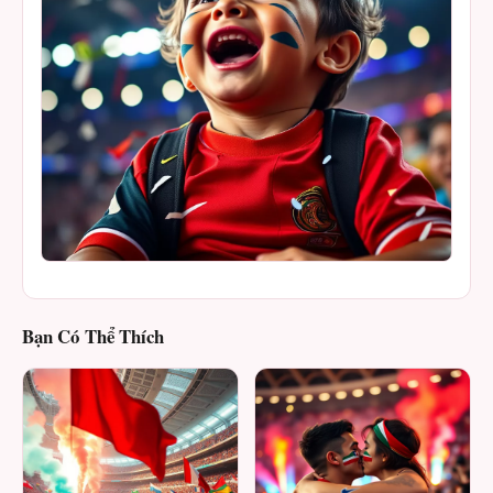
Bạn Có Thể Thích