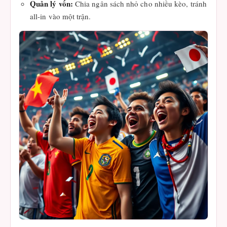
Quản lý vốn:
Chia ngân sách nhỏ cho nhiều kèo, tránh
all-in vào một trận.