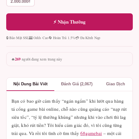
2.000.000₫
⚡ Nhận Thưởng
🔒 Bảo Mật SSL
🎰 Odds Cao
🔄 Hoàn Trả 1.5%
💳 Đa Kênh Nạp
269
🔥
người đang xem trang này
Nội Dung Bài Viết
Đánh Giá (2,067)
Giao Dịch
Bạn có bao giờ cảm thấy “ngán ngẩm” khi lướt qua hàng
tá cổng game bài online, chỗ nào cũng quảng cáo “nạp rút
siêu tốc”, “tỷ lệ thưởng khủng” nhưng khi vào chơi thì lag
giật, khó rút tiền? Tôi hiểu cảm giác đó, vì tôi cũng từng
trải qua. Và rồi tôi tình cờ tìm thấy
68gamebai
– một cái