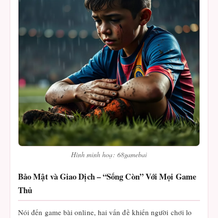
Hình minh hoạ: 68gamebai
Bảo Mật và Giao Dịch – “Sống Còn” Với Mọi Game
Thủ
Nói đến game bài online, hai vấn đề khiến người chơi lo