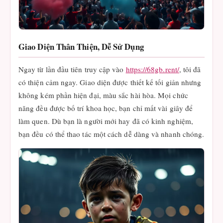
Giao Diện Thân Thiện, Dễ Sử Dụng
Ngay từ lần đầu tiên truy cập vào
https://68gb.rent/
, tôi đã
có thiện cảm ngay. Giao diện được thiết kế tối giản nhưng
không kém phần hiện đại, màu sắc hài hòa. Mọi chức
năng đều được bố trí khoa học, bạn chỉ mất vài giây để
làm quen. Dù bạn là người mới hay đã có kinh nghiệm,
bạn đều có thể thao tác một cách dễ dàng và nhanh chóng.