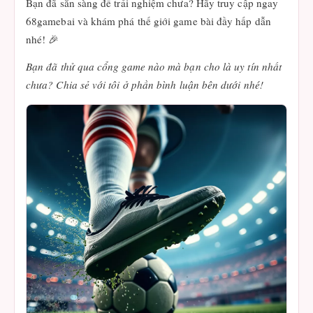
Bạn đã sẵn sàng để trải nghiệm chưa? Hãy truy cập ngay
68gamebai và khám phá thế giới game bài đầy hấp dẫn
nhé! 🎉
Bạn đã thử qua cổng game nào mà bạn cho là uy tín nhất
chưa? Chia sẻ với tôi ở phần bình luận bên dưới nhé!