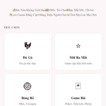
💰
🎰
🔒
Rút Tiền Không Giới Hạn
1000+ Trò Chơi
Bảo Mật SSL 256-bit
🃏
⭐
📱
Live Casino Đẳng Cấp
Hàng Triệu Người Chơi
Chơi Mọi Lúc Mọi Nơi
TRÒ CHƠI
🐓
⭐
Đá Gà
Mới Ra Mắt
Đá gà trực tiếp
Game cập nhật mỗi tuần
🏐
🃏
Bóng Rổ
Game Bài
NBA, V-League
Poker, Tiến Lên, Phỏm