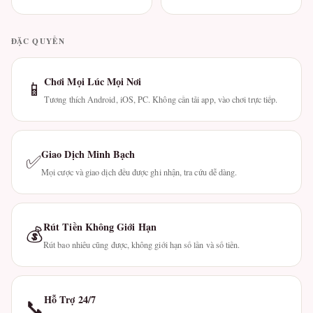
ĐẶC QUYỀN
Chơi Mọi Lúc Mọi Nơi
📱
Tương thích Android, iOS, PC. Không cần tải app, vào chơi trực tiếp.
Giao Dịch Minh Bạch
✅
Mọi cược và giao dịch đều được ghi nhận, tra cứu dễ dàng.
Rút Tiền Không Giới Hạn
💰
Rút bao nhiêu cũng được, không giới hạn số lần và số tiền.
Hỗ Trợ 24/7
📞