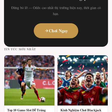
Đừng bỏ lỡ — Odds cao nhất thị trường hiện nay, thời gian có
hạn.
Chơi Ngay
TIN TỨC MỚI NHẤT
Top 10 Game Slot Dễ Trúng
Kinh Nghiệm Chơi Blackjack