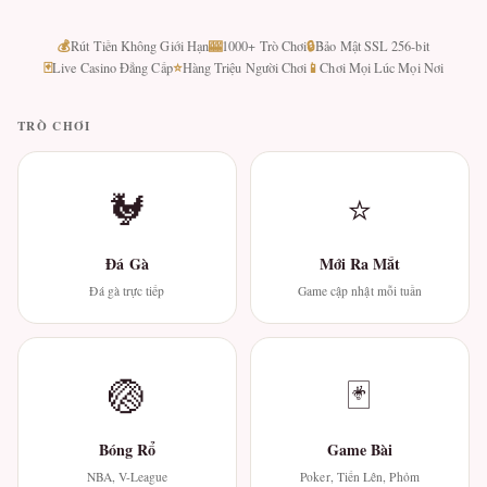
💰
🎰
🔒
Rút Tiền Không Giới Hạn
1000+ Trò Chơi
Bảo Mật SSL 256-bit
🃏
⭐
📱
Live Casino Đẳng Cấp
Hàng Triệu Người Chơi
Chơi Mọi Lúc Mọi Nơi
TRÒ CHƠI
🐓
⭐
Đá Gà
Mới Ra Mắt
Đá gà trực tiếp
Game cập nhật mỗi tuần
🏐
🃏
Bóng Rổ
Game Bài
NBA, V-League
Poker, Tiến Lên, Phỏm