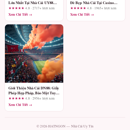
Lớn Nhất Tại Nhà Cái UY88
Đè Bẹp Nhà Cái Tại Casino
2026 – Đánh Giá Thực Tế
GO99
★★★★★
4.8 · 2717+ lượt xem
★★★★★
4.8 · 1965+ lượt xem
Xem Chi Tiết →
Xem Chi Tiết →
Giới Thiệu Nhà Cái DN88: Giấy
Phép Hợp Pháp, Bảo Mật Tuyệt
Đối – Những Điều Cần Kiểm
★★★★★
4.8 · 2956+ lượt xem
Chứng
Xem Chi Tiết →
© 2026 HATNGON — Nhà Cái Uy Tín