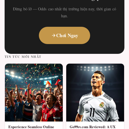
Đừng bỏ lỡ — Odds cao nhất thị trường hiện nay, thời gian có
hạn.
Chơi Ngay
TIN TỨC MỚI NHẤT
Experience Seamless Online
Go99sv.com Reviewed: A UX