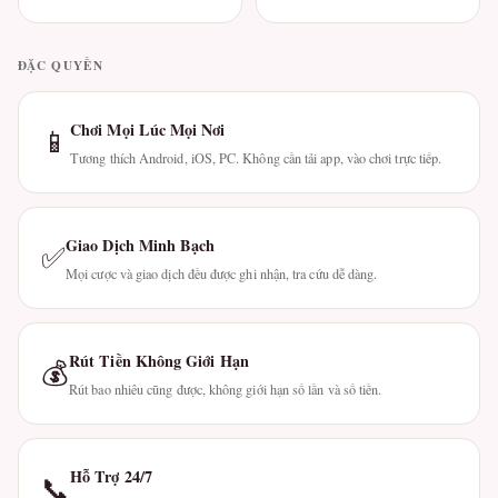
ĐẶC QUYỀN
Chơi Mọi Lúc Mọi Nơi
📱
Tương thích Android, iOS, PC. Không cần tải app, vào chơi trực tiếp.
Giao Dịch Minh Bạch
✅
Mọi cược và giao dịch đều được ghi nhận, tra cứu dễ dàng.
Rút Tiền Không Giới Hạn
💰
Rút bao nhiêu cũng được, không giới hạn số lần và số tiền.
Hỗ Trợ 24/7
📞