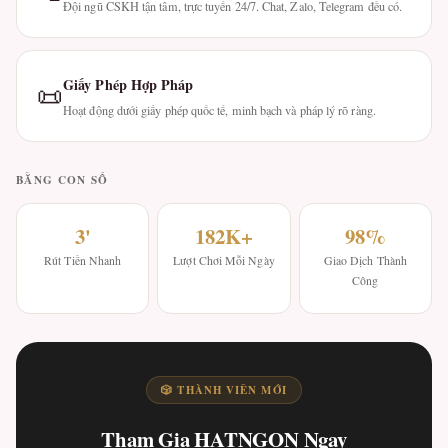
Đội ngũ CSKH tận tâm, trực tuyến 24/7. Chat, Zalo, Telegram đều có.
Giấy Phép Hợp Pháp
📜
Hoạt động dưới giấy phép quốc tế, minh bạch và pháp lý rõ ràng.
BẰNG CON SỐ
3'
182K+
98%
Rút Tiền Nhanh
Lượt Chơi Mỗi Ngày
Giao Dịch Thành
Công
🎲 THÀNH VIÊN MỚI
Tham Gia HATNGON Ngay