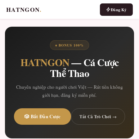
HATNGON
.
Đăng Ký
♠ BONUS 100%
HATNGON
— Cá Cược
Thể Thao
Chuyên nghiệp cho người chơi Việt — Rút tiền không
giới hạn, đăng ký miễn phí.
🎲 Bắt Đầu Cược
Tất Cả Trò Chơi →