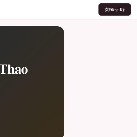
Đăng Ký
Thao