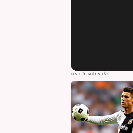
TIN TỨC MỚI NHẤT