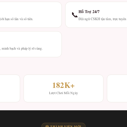
Hỗ Trợ 24/7
📞
ới hạn số lần và số tiền.
Đội ngũ CSKH tận tâm, trực tuyến 
, minh bạch và pháp lý rõ ràng.
182K+
Lượt Chơi Mỗi Ngày
🎲 THÀNH VIÊN MỚI